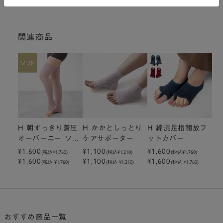
関連商品
H 朝すっきり着圧
H かかとしっとり
H 綿混足指開放フ
オーバーニー ソフ
ケアサポーター
ットカバー
ト ピンク
¥1,600
¥1,100
¥1,600
(税込
¥1,760
)
(税込
¥1,210
)
(税込
¥1,760
)
¥1,600
¥1,100
¥1,600
(税込 ¥1,760)
(税込 ¥1,210)
(税込 ¥1,760)
おすすめ商品一覧