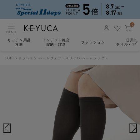
0
MENU
キッチン用品
インテリア雑貨
日用雑
ファッション
食器
収納・寝具
タオル・アロ
TOP
ファッション
ルームウェア・スリッパ
ルームソックス