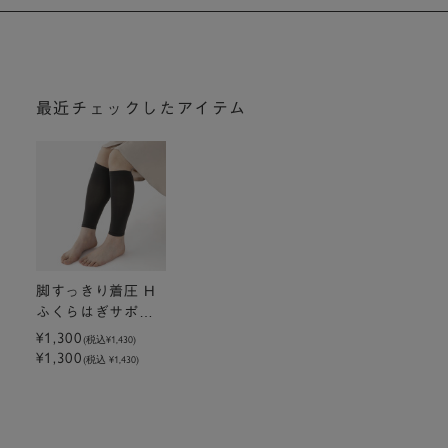
最近チェックしたアイテム
脚すっきり着圧 H
ふくらはぎサポー
ター チャコール
¥1,300
(税込
¥1,430
)
¥1,300
グレー
(税込 ¥1,430)