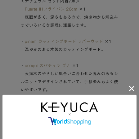
＜ナチュラル セット内容7点＞
・
Fuerte IHフライパン 26cm
×1
底面が広く、深さもあるので、焼き物から煮込み
までいろいろな調理に活躍します。
・
pinam カッティングボード ラバーウッド
×1
温かみのある木製のカッティングボード。
・
cooqui スパチュラ ブナ
×1
天然木のやさしい風合いに合わせた丸みのあるシ
ルエットでデザインされていて、手馴染みもよく使
いやすいです。
・
puuka ナイロンターナー
×1/
レードル
×1
手にやさしく持ちやすい、天然木ハンドルが魅
力。鍋やフライパンを傷つけにくいナイロンヘッド
タイプです。