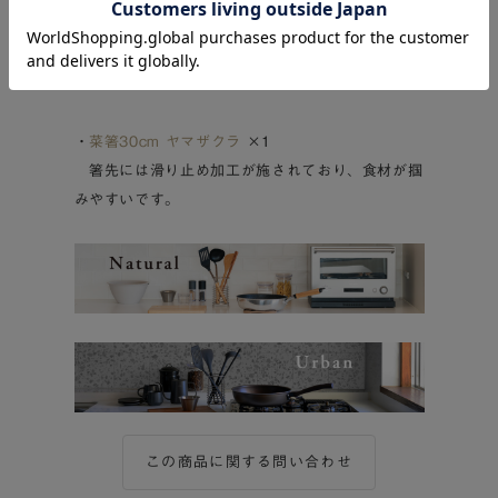
・
monolim 計量カップ
×1
コンパクトなキューブ形状で、洗いやすく、スッ
キリと収納できます。
・
菜箸30cm ヤマザクラ
×1
箸先には滑り止め加工が施されており、食材が掴
みやすいです。
この商品に関する問い合わせ