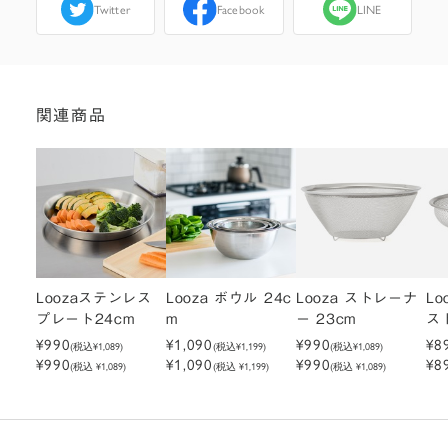
Twitter
Facebook
LINE
関連商品
Loozaステンレス
Looza ボウル 24c
Looza ストレーナ
Lo
プレート24cm
m
ー 23cm
ス
¥990
¥1,090
¥990
cm
¥8
(税込
¥1,089
)
(税込
¥1,199
)
(税込
¥1,089
)
¥990
¥1,090
¥990
¥8
(税込 ¥1,089)
(税込 ¥1,199)
(税込 ¥1,089)