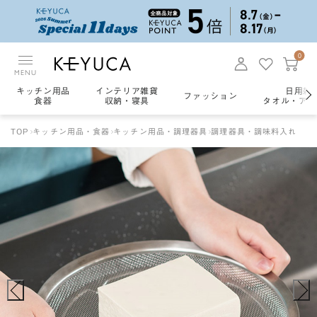
0
MENU
キッチン用品
インテリア雑貨
日用雑
ファッション
食器
収納・寝具
タオル・アロ
TOP
キッチン用品・食器
キッチン用品・調理器具
調理器具・調味料入れ