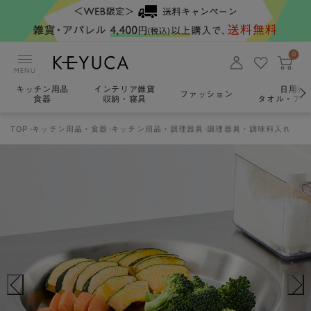
0
MENU
キッチン用品
インテリア雑貨
日用雑
ファッション
食器
収納・寝具
タオル・アロ
TOP
キッチン用品・食器
キッチン用品・調理器具
調理器具・調味料入れ