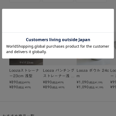
関連商品
Loozaストレーナ
Looza パンチング
Looza ボウル 24c
Lo
ー23cm 浅型
ストレーナー浅 23
m
ー 
cm
¥890
¥890
¥1,090
¥9
(税込
¥979
)
(税込
¥979
)
(税込
¥1,199
)
¥890
¥890
¥1,090
¥9
(税込 ¥979)
(税込 ¥979)
(税込 ¥1,199)