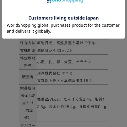
さい。
～～～～～～～～～～～～～～～～～～～～
個数
5個
保存方法
直射日光、高温多湿を避けて保存
賞味期限
発送日から30日以上
特定原材
小麦、乳、卵、大豆、ゼラチン
料等
河淳株式会社 ケユカ
販売者
東京都中央区日本橋浜町3-15-1
栄養成分
表示1袋
熱量227kcal、たんぱく質2.4g、脂質1
当たり
2.3g、炭水化物25.4g、食塩相当量0.1g
（推定
値）
アルコー