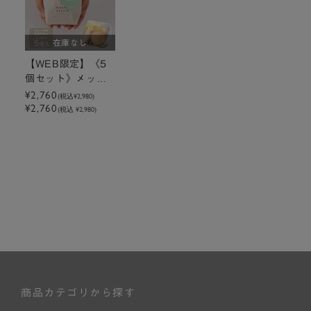
在庫なし
【WEB限定】《5
個セット》メッセ
ージ付きミニトー
¥2,760
(税込
¥2,980
)
¥2,760
トクッキーラズベ
(税込 ¥2,980)
リー
商品カテゴリから探す