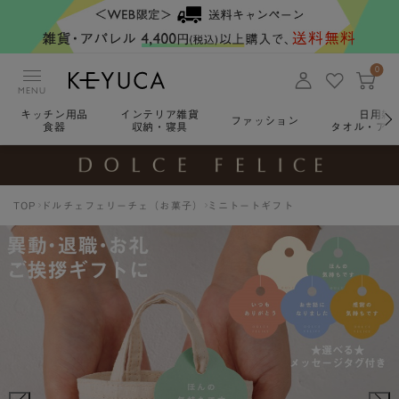
0
MENU
キッチン用品
インテリア雑貨
日用雑
ファッション
食器
収納・寝具
タオル・アロ
TOP
ドルチェフェリーチェ（お菓子）
ミニトートギフト