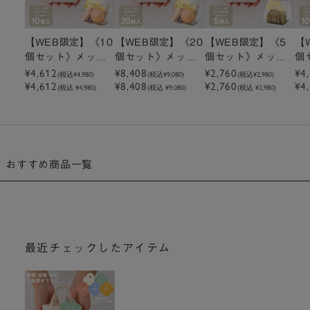
【WEB限定】《10
【WEB限定】《20
【WEB限定】《5
【
個セット》メッセ
個セット》メッセ
個セット》メッセ
個
ージ付きミニトー
ージ付きミニトー
ージ付きミニトー
ー
¥4,612
¥8,408
¥2,760
¥4
(税込
¥4,980
)
(税込
¥9,080
)
(税込
¥2,980
)
¥4,612
¥8,408
¥2,760
¥4
トクッキーラズベ
トクッキーラズベ
トクッキーピスタ
ト
(税込 ¥4,980)
(税込 ¥9,080)
(税込 ¥2,980)
リー
リー
チオ
チ
おすすめ商品一覧
最近チェックしたアイテム