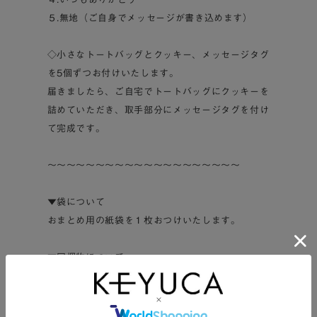
５.無地（ご自身でメッセージが書き込めます）
◇小さなトートバッグとクッキー、メッセージタグ
を5個ずつお付けいたします。
届きましたら、ご自宅でトートバッグにクッキーを
詰めていただき、取手部分にメッセージタグを付け
て完成です。
～～～～～～～～～～～～～～～～～～～～
▼袋について
おまとめ用の紙袋を１枚おつけいたします。
▼同梱物について
明細書や納品書など、金額の記載されたものは同梱
しておりません。
ギフトとしてご利用の場合も、安心してご注文くだ