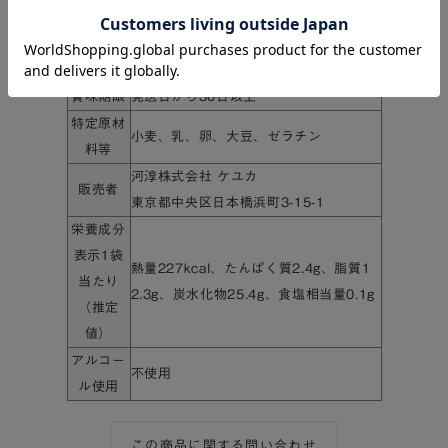
個数
10個
保存方法
直射日光、高温多湿を避けて保存
賞味期限
発送日から30日以上
特定原材
小麦、乳、卵、大豆、ゼラチン
料等
河淳株式会社 ケユカ
販売者
東京都中央区日本橋浜町3-15-1
栄養成分
表示1袋
熱量227kcal、たんぱく質2.4g、脂質1
当たり
2.3g、炭水化物25.4g、食塩相当量0.1g
（推定
値）
アルコー
不使用
ル使用
この商品に関する問い合わせ