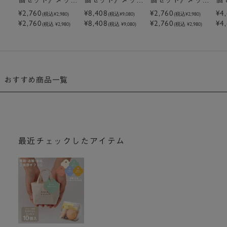
ージ付きミニトー
¥2,760
ージ付きミニトー
¥8,408
ージ付きミニトー
¥2,760
ー
¥4
(税込
¥2,980
)
(税込
¥9,080
)
(税込
¥2,980
)
¥2,760
¥8,408
¥2,760
¥4
トクッキーラズベ
トクッキーラズベ
トクッキーピスタ
ト
(税込 ¥2,980)
(税込 ¥9,080)
(税込 ¥2,980)
リー
リー
チオ
チ
おすすめ商品一覧
最近チェックしたアイテム