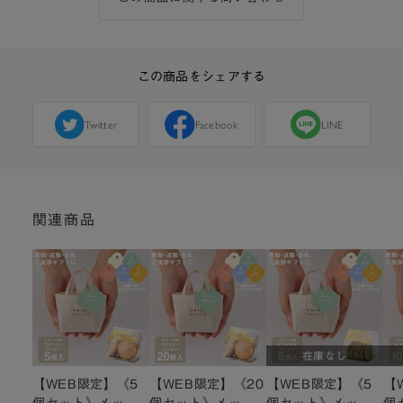
この商品をシェアする
Twitter
Facebook
LINE
関連商品
在庫なし
【WEB限定】《5
【WEB限定】《20
【WEB限定】《5
【
個セット》メッセ
個セット》メッセ
個セット》メッセ
個