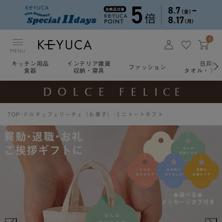
0
MENU
キッチン用品
インテリア雑貨
日用雑
ファッション
食器
収納・寝具
タオル・アロ
TOP
ドルチェフェリーチェ（お菓子）
ミニトートギフト