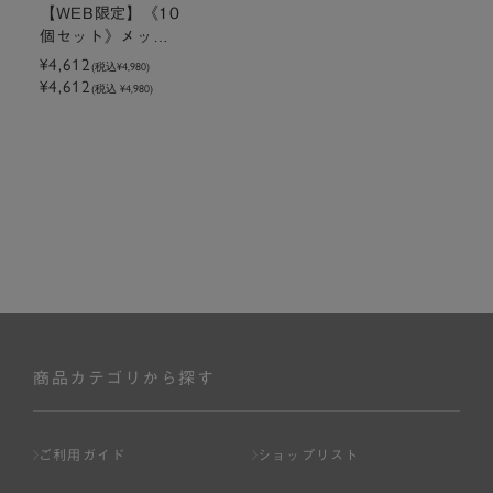
【WEB限定】《10
個セット》メッセ
ージ付きミニトー
¥4,612
(税込
¥4,980
)
¥4,612
トクッキーラズベ
(税込 ¥4,980)
リー
商品カテゴリから探す
ご利用ガイド
ショップリスト