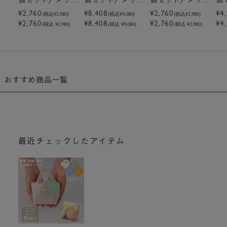
ージ付きミニトー
¥2,760
ージ付きミニトー
¥8,408
ージ付きミニトー
¥2,760
ー
¥4
(税込
¥2,980
)
(税込
¥9,080
)
(税込
¥2,980
)
¥2,760
¥8,408
¥2,760
¥4
トクッキーラズベ
トクッキーラズベ
トクッキーピスタ
ト
(税込 ¥2,980)
(税込 ¥9,080)
(税込 ¥2,980)
リー
リー
チオ
チ
おすすめ商品一覧
最近チェックしたアイテム