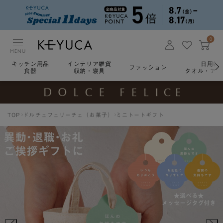
0
MENU
キッチン用品
インテリア雑貨
日用雑
ファッション
食器
収納・寝具
タオル・アロ
TOP
ドルチェフェリーチェ（お菓子）
ミニトートギフト