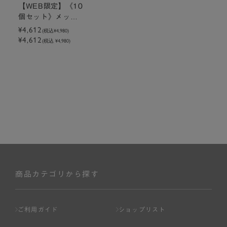
【WEB限定】《10
個セット》メッセ
ージ付きミニトー
¥4,612
(税込
¥4,980
)
¥4,612
トクッキーラズベ
(税込 ¥4,980)
リー
商品カテゴリから探す
ご利用ガイド
ショップリスト