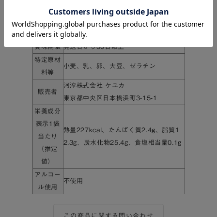
個数
10個
保存方法
直射日光、高温多湿を避けて保存
賞味期限
発送日から30日以上
特定原材
小麦、乳、卵、大豆、ゼラチン
料等
河淳株式会社 ケユカ
販売者
東京都中央区日本橋浜町3-15-1
栄養成分
表示1袋
熱量227kcal、たんぱく質2.4g、脂質1
当たり
2.3g、炭水化物25.4g、食塩相当量0.1g
（推定
値）
アルコー
不使用
ル使用
この商品に関する問い合わせ