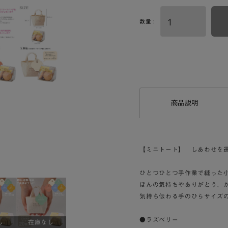
数量 :
商品説明
【ミニトート】 しあわせを
ひとつひとつ手作業で縫った
ほんの気持ちやありがとう、
気持ち伝わる手のひらサイズ
●ラズベリー
し
在庫なし