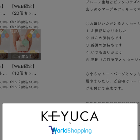
プレーン生地とピンクのラズ
定】
【WEB限定】
楽しめるマーブルクッキーで
ッ
《20個セッ
セージ
ト》メッセージ
¥8,408
4,980
)
(税込
¥9,080
)
◇お選びいただけるメッセー
¥8,408
,980)
(税込 ¥9,080)
トート
付きミニトート
１.お世話になりました
ピスタ
クッキーピスタ
２.ほんの気持ちです
チオ
３.感謝の気持ちです
４.いつもありがとう
し
在庫なし
５.無地（ご自身でメッセージ
定】
【WEB限定】
ト》
《10個セッ
◇小さなトートバッグとクッキ
ジ付き
ト》メッセージ
¥4,612
届きましたら、ご自宅でトー
2,980
)
(税込
¥4,980
)
¥4,612
,980)
(税込 ¥4,980)
トマカ
付きミニトート
グを付けて完成です。
ック
マカロン3種ミ
ックス
～～～～～～～～～～～～～
▼袋について
おまとめ用の紙袋を１枚おつ
▼同梱物について