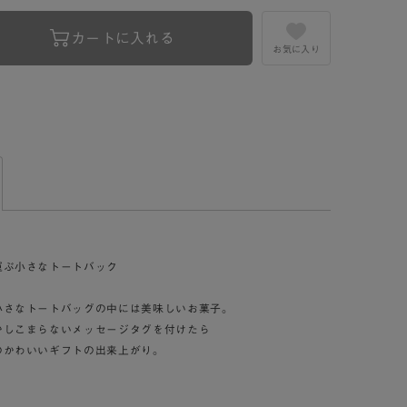
カートに入れる
お気に入り
運ぶ小さなトートバック
小さなトートバッグの中には美味しいお菓子。
かしこまらないメッセージタグを付けたら
のかわいいギフトの出来上がり。