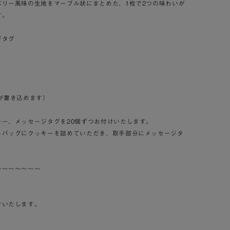
ベリー風味の生地をマーブル状にまとめた、1枚で2つの味わいが
す。
ジタグ
が書き込めます）
ー、メッセージタグを20個ずつお付けいたします。
トバッグにクッキーを詰めていただき、取手部分にメッセージタ
～～～～～～～
けいたします。