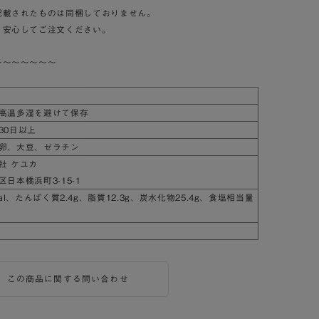
記載されたものは同梱しておりません。
、安心してご注文ください。
～～～～～～～
高温多湿を避けて保存
30日以上
卵、大豆、ゼラチン
社 ケユカ
日本橋浜町3-15-1
cal、たんぱく質2.4g、脂質12.3g、炭水化物25.4g、食塩相当量
この商品に関する問い合わせ