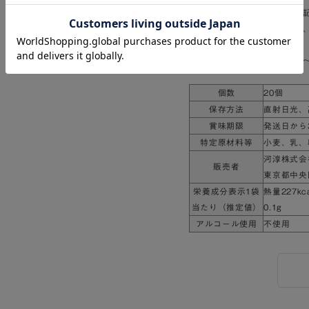
明細書や納品書など、金額の
ギフトとしてご利用の場合も
～～～～～～～～～～～～～
個数
20個
保存方法
直射日光、
賞味期限
発送日から
特定原材料等
小麦、乳、
河淳株式会
販売者
東京都中央区
栄養成分表示1袋
熱量227k
当たり（推定値）
0.1g
アルコール使用
不使用