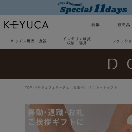
特集
新商品
インテリア雑貨
キッチン用品
・
食器
ファッシ
収納・寝具
TOP
ドルチェフェリーチェ（お菓子）
ミニトートギフト