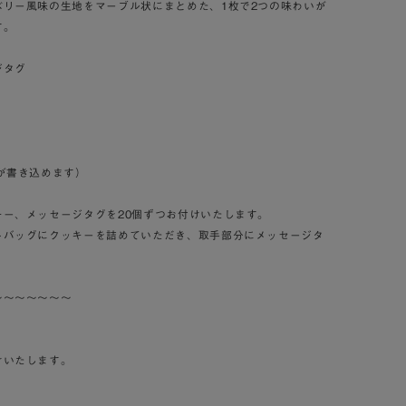
ベリー風味の生地をマーブル状にまとめた、1枚で2つの味わいが
す。
ジタグ
が書き込めます）
ー、メッセージタグを20個ずつお付けいたします。
トバッグにクッキーを詰めていただき、取手部分にメッセージタ
～～～～～～～
けいたします。