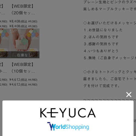
プレーン生地とピンクのラズ
定】
【WEB限定】
楽しめるマーブルクッキーで
ッ
《20個セッ
セージ
ト》メッセージ
¥8,408
4,980
)
(税込
¥9,080
)
◇お選びいただけるメッセー
¥8,408
トート
,980)
付きミニトート
(税込 ¥9,080)
１.お世話になりました
ピスタ
クッキーピスタ
２.ほんの気持ちです
チオ
３.感謝の気持ちです
４.いつもありがとう
し
在庫なし
５.無地（ご自身でメッセージ
定】
【WEB限定】
ト》
《10個セッ
◇小さなトートバッグとクッキ
ジ付き
ト》メッセージ
届きましたら、ご自宅でトー
¥4,612
2,980
)
(税込
¥4,980
)
¥4,612
トマカ
,980)
付きミニトート
(税込 ¥4,980)
グを付けて完成です。
ック
マカロン3種ミ
ックス
～～～～～～～～～～～～～
▼袋について
おまとめ用の紙袋を１枚おつ
▼同梱物について