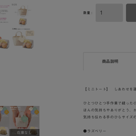
数量 :
商品説明
【ミニトート】 しあわせを
ひとつひとつ手作業で縫った
ほんの気持ちやありがとう、
気持ち伝わる手のひらサイズ
●ラズベリー
在庫なし