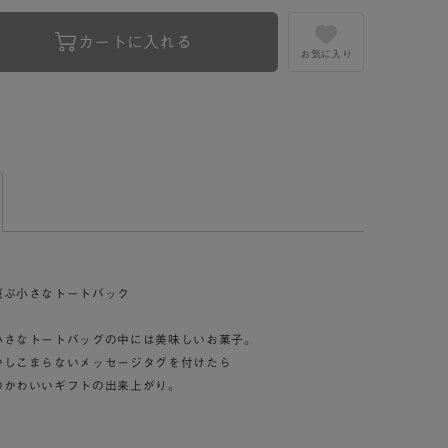
カートに入れる
お気に入り
運ぶ小さなトートバック
小さなトートバッグの中には美味しいお菓子。
かしこまらないメッセージタグを付けたら
のかわいいギフトの出来上がり。