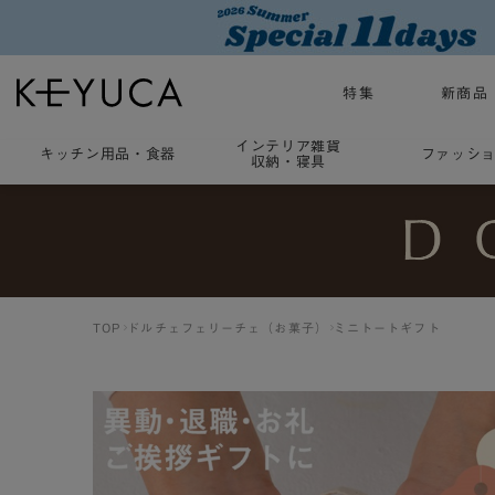
特集
新商品
インテリア雑貨
キッチン用品
・
食器
ファッシ
収納・寝具
TOP
ドルチェフェリーチェ（お菓子）
ミニトートギフト