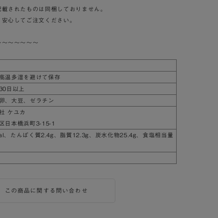
記載されたものは同梱しておりません。
、安心してご注文ください。
～～～～～～～
高温多湿を避けて保存
30日以上
卵、大豆、ゼラチン
社 ケユカ
日本橋浜町3-15-1
cal、たんぱく質2.4g、脂質12.3g、炭水化物25.4g、食塩相当量
この商品に関する問い合わせ