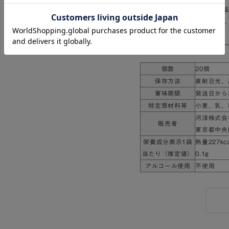
明細書や納品書など、金額の
ギフトとしてご利用の場合も
～～～～～～～～～～～～～
個数
20個
保存方法
直射日光、
賞味期限
発送日から
特定原材料等
小麦、乳、
河淳株式会
販売者
東京都中央区
栄養成分表示1袋
熱量227k
当たり（推定値）
0.1g
アルコール使用
不使用