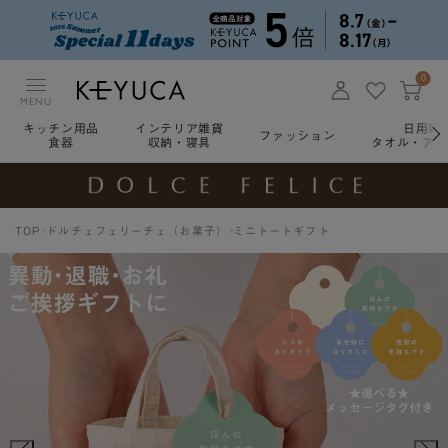
0
MENU
キッチン用品
インテリア雑貨
日用雑
ファッション
食器
収納・寝具
タオル・アロ
TOP
ドルチェフェリーチェ（お菓子）
ミニトートギフト