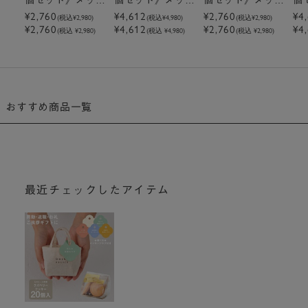
ージ付きミニトー
ージ付きミニトー
ージ付きミニトー
ー
¥2,760
¥4,612
¥2,760
¥4
(税込
¥2,980
)
(税込
¥4,980
)
(税込
¥2,980
)
¥2,760
¥4,612
¥2,760
¥4
トクッキーラズベ
トクッキーラズベ
トクッキーピスタ
ト
(税込 ¥2,980)
(税込 ¥4,980)
(税込 ¥2,980)
リー
リー
チオ
チ
おすすめ商品一覧
最近チェックしたアイテム