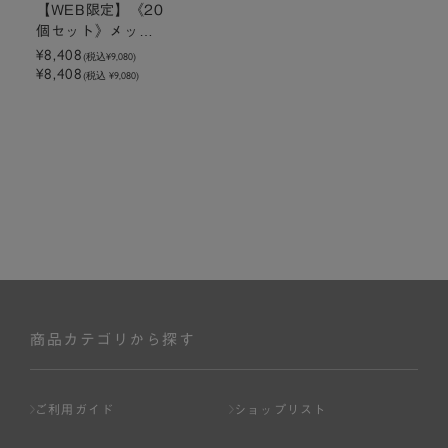
【WEB限定】《20
個セット》メッセ
ージ付きミニトー
¥8,408
(税込
¥9,080
)
¥8,408
トクッキーラズベ
(税込 ¥9,080)
リー
商品カテゴリから探す
ご利用ガイド
ショップリスト