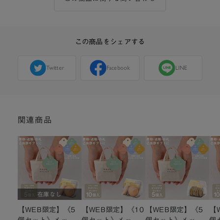
この商品をシェアする
Twitter
Facebook
LINE
関連商品
在庫なし
【WEB限定】《5
【WEB限定】《10
【WEB限定】《5
【
個セット》メッセ
個セット》メッセ
個セット》メッセ
個