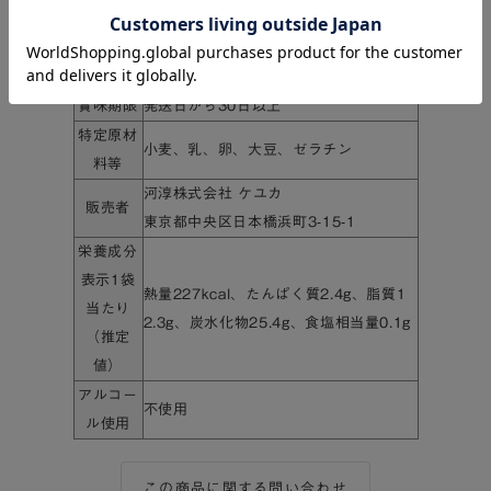
個数
20個
保存方法
直射日光、高温多湿を避けて保存
賞味期限
発送日から30日以上
特定原材
小麦、乳、卵、大豆、ゼラチン
料等
河淳株式会社 ケユカ
販売者
東京都中央区日本橋浜町3-15-1
栄養成分
表示1袋
熱量227kcal、たんぱく質2.4g、脂質1
当たり
2.3g、炭水化物25.4g、食塩相当量0.1g
（推定
値）
アルコー
不使用
ル使用
この商品に関する問い合わせ