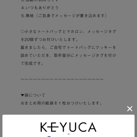
４.いつもありがとう
５.無地（ご自身でメッセージが書き込めます）
◇小さなトートバッグとマカロン、メッセージタグ
を20個ずつお付けいたします。
届きましたら、ご自宅でトートバッグにクッキーを
詰めていただき、取手部分にメッセージタグを付け
て完成です。
～～～～～～～～～～～～～～～～～～～～
▼袋について
おまとめ用の紙袋を１枚おつけいたします。
▼同梱物について
明細書や納品書など、金額の記載されたものは同梱
しておりません。