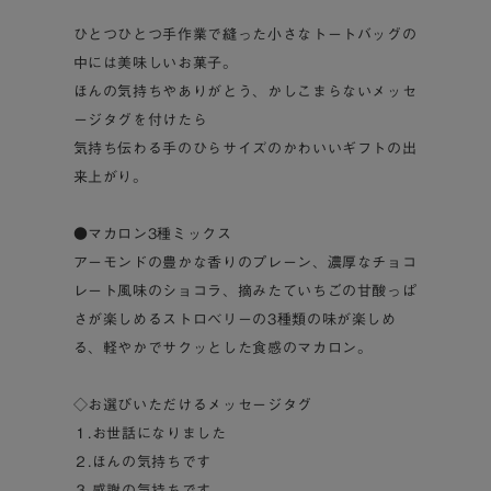
ひとつひとつ手作業で縫った小さなトートバッグの
中には美味しいお菓子。
ほんの気持ちやありがとう、かしこまらないメッセ
ージタグを付けたら
気持ち伝わる手のひらサイズのかわいいギフトの出
来上がり。
●マカロン3種ミックス
アーモンドの豊かな香りのプレーン、濃厚なチョコ
レート風味のショコラ、摘みたていちごの甘酸っぱ
さが楽しめるストロベリーの3種類の味が楽しめ
る、軽やかでサクッとした食感のマカロン。
◇お選びいただけるメッセージタグ
１.お世話になりました
２.ほんの気持ちです
３.感謝の気持ちです