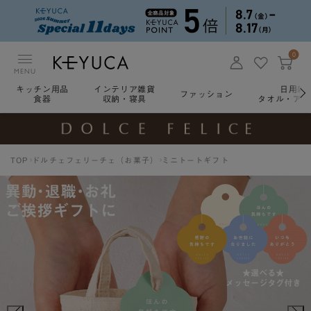
0
MENU
キッチン用品
インテリア雑貨
日用雑
ファッション
食器
収納・寝具
タオル・アロ
TOP
ドルチェフェリーチェ（お菓子）
ミニトートギフト