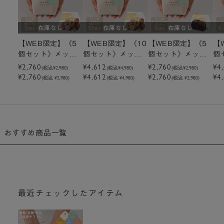
在庫なし
在庫なし
在庫なし
【WEB限定】《5
【WEB限定】《10
【WEB限定】《5
【
個セット》メッセ
個セット》メッセ
個セット》メッセ
個
ージ付きミニトー
¥2,760
ージ付きミニトー
¥4,612
ージ付きミニトー
¥2,760
ー
¥4
(税込
¥2,980
)
(税込
¥4,980
)
(税込
¥2,980
)
¥2,760
¥4,612
¥2,760
¥4
トマカロン3種ミッ
トマカロン3種ミッ
トクッキーアーモ
ト
(税込 ¥2,980)
(税込 ¥4,980)
(税込 ¥2,980)
クス
クス
ンドチョコクッキ
ン
ー
ー
おすすめ商品一覧
最近チェックしたアイテム