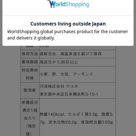
ギフトとしてご利用の場合も、安心してご注文くだ
さい。
～～～～～～～～～～～～～～～～～～～～
個数
20個
保存方法
直射日光、高温多湿を避けて保存
賞味期限
発送日から30日以上
特定原材
小麦、卵、大豆、アーモンド
料等
河淳株式会社 ケユカ
販売者
東京都中央区日本橋浜町3-15-1
栄養成分
表示1個
熱量140kcal、たんぱく質3.2g、脂質5.
当たり
7g、炭水化物20.2g、食塩相当量0.05g
（推定
値）