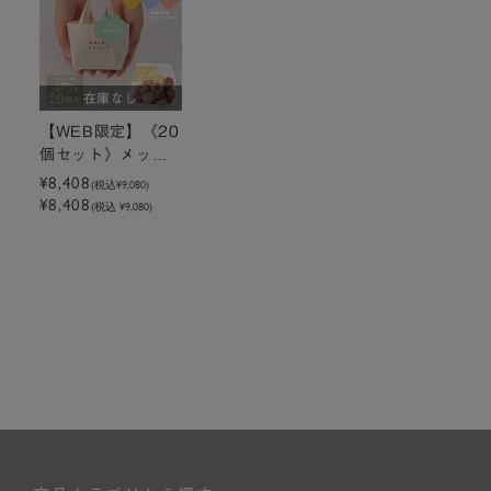
在庫なし
【WEB限定】《20
個セット》メッセ
ージ付きミニトー
¥8,408
(税込
¥9,080
)
¥8,408
トマカロン3種ミッ
(税込 ¥9,080)
クス