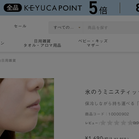
セール
日用雑貨
ベビー・キッズ
ョン
タオル・アロマ用品
マザー
他日用雑貨
氷のうミニスティッ
保冷しながら持ち運べる
商品コード：
10000902
0
(
レビュー :
¥1,690
(税込 ¥1,859 )