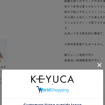
結露も防ぐのでバッグの中が
氷のう本体は柔らかなシリコ
首元や肌にやさしくフィット
冬は湯たんぽとしても使える2
スリムなスティック型でかさ
す。
丸洗いできる衛生的な構造で
※飲料用容器ではありません
電子レンジ使用不可×
食器洗い乾燥機使用不可×
ペルチ
ィファ
ピコフ
2,420
)
,420)