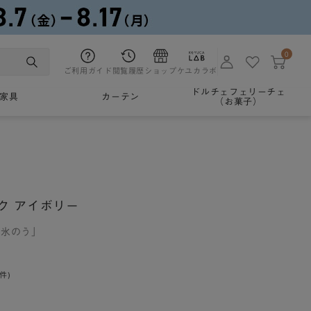
0
ご利用ガイド
閲覧履歴
ショップ
ケユカラボ
ドルチェフェリーチェ
家具
カーテン
（お菓子）
ク アイボリー
「氷のう」
0件)