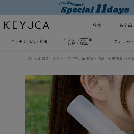
特集
新商品
インテリア雑貨
キッチン用品
・
食器
ファッシ
収納・寝具
TOP
日用雑貨・タオル・アロマ用品
掃除・洗濯・衛生用品
その