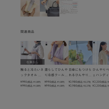
関連商品
在庫なし
触ると冷たいネ
濡らしてひんや
日傘にもつけら
ひんやり
ックタオル 凍
り冷感クールタ
れるひんやりペ
ェハンデ
らない保冷剤付
オル ポーチ付
ルチェハンディ
ン（iFan
¥990
¥990
¥2,980
¥2,200
(税込
¥1,089
)
(税込
¥1,089
)
(税込
¥3,278
)
(税込
¥
¥990
¥990
¥2,980
¥2,200
(税込 ¥1,089)
(税込 ¥1,089)
(税込 ¥3,278)
(税込 ¥2
8×65cm
ファン（LCAF
リーズ）
037）