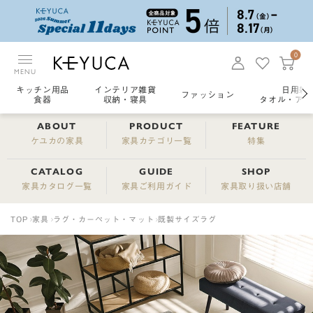
0
MENU
キッチン用品
インテリア雑貨
日用雑
ファッション
食器
収納・寝具
タオル・アロ
ABOUT
PRODUCT
FEATURE
ケユカの家具
家具カテゴリ一覧
特集
CATALOG
GUIDE
SHOP
家具カタログ一覧
家具ご利用ガイド
家具取り扱い店舗
TOP
家具
ラグ・カーペット・マット
既製サイズラグ