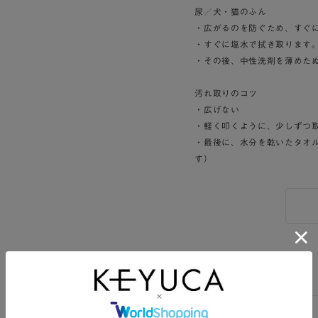
尿／犬・猫のふん
・広がるのを防ぐため、すぐ
・すぐに塩水で拭き取ります
・その後、中性洗剤を薄めた
汚れ取りのコツ
・広げない
・軽く叩くように、少しずつ
・最後に、水分を乾いたタオ
す）
Twitter