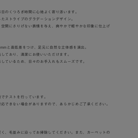
毎日のくつろぎ時間に心地よく寄り添います。
したストライプのグラデーションデザイン。
、空間にさりげない表情を与え、爽やかで軽やかな印象に仕上げ
・3mmと高低差をつけ、足元に自然な立体感を演出。
施しており、清潔にお使いいただけます。
応しているため、日々のお手入れもスムーズです。
種でテストを行っています。
対応できない場合がありますので、あらかじめご了承ください。
軽く、毛並みに沿ってお掃除してください。また、カーペットの