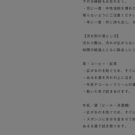
下のお掃除もお忘れなく。
・月に一度：中性洗剤を薄め
残らないようにご注意くださ
・年に一度：外に持ち出し、
【汚れ別の落とし方】
汚れた際は、汚れが広がらな
時間の経過とともに除去しに
茶・コーヒー・紅茶
・広がるのを防ぐため、すぐ
・ぬるま湯を汚れの上に注ぎ
・牛乳やコーヒークリームの
・乾いた布で拭きあげます。
牛乳／酒（ビール・洋酒類）
・広がるのを防ぐため、すぐ
・スポンジに水分を含ませて
ぬるま湯で拭き取ります。