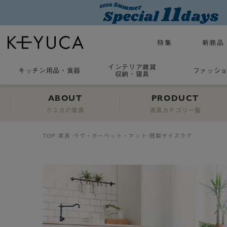
特集
新商品
インテリア雑貨
キッチン用品
・
食器
ファッシ
収納・寝具
ABOUT
PRODUCT
ケユカの家具
家具カテゴリ一覧
TOP
家具
ラグ・カーペット・マット
既製サイズラグ