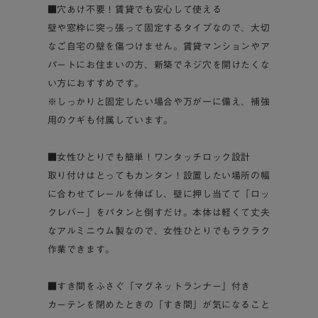
■穴あけ不要！賃貸でも安心して使える
壁や窓枠に突っ張って固定するタイプなので、大切
なご自宅の壁を傷つけません。賃貸マンションやア
パートにお住まいの方、新築でネジ穴を開けたくな
い方におすすめです。
※しっかりと固定したい場合や万が一に備え、補強
用のクギも付属しています。
■女性ひとりでも簡単！ワンタッチロック設計
取り付けはとってもカンタン！設置したい場所の幅
に合わせてレールを伸ばし、壁に押し当てて「ロッ
クレバー」をパタンと倒すだけ。本体は軽くて丈夫
なアルミニウム製なので、女性ひとりでもラクラク
作業できます。
■すき間をふさぐ「マグネットランナー」付き
カーテンを閉めたときの「すき間」が気になること