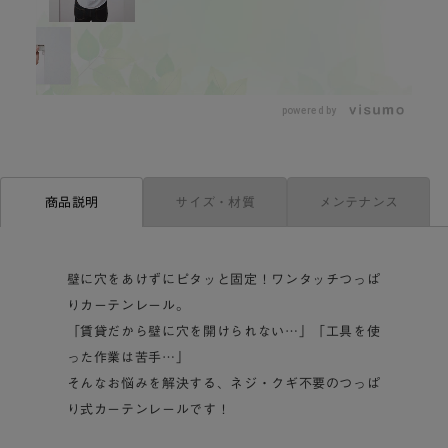
L
o
/
U
a
n
d
m
e
powered by
u
d
t
:
e
4
4
.
4
9
サイズ・材質
メンテナンス
商品説明
%
壁に穴をあけずにピタッと固定！ワンタッチつっぱ
りカーテンレール。
「賃貸だから壁に穴を開けられない…」「工具を使
った作業は苦手…」
そんなお悩みを解決する、ネジ・クギ不要のつっぱ
り式カーテンレールです！