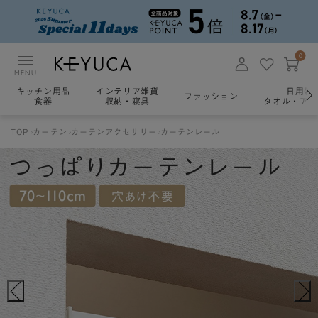
0
MENU
キッチン用品
インテリア雑貨
日用雑
ファッション
食器
収納・寝具
タオル・アロ
TOP
カーテン
カーテンアクセサリー
カーテンレール