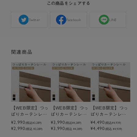
この商品をシェアする
Twitter
Facebook
LINE
関連商品
【WEB限定】つっ
【WEB限定】つっ
【WEB限定】つっ
ぱりカーテンレー
ぱりカーテンレー
ぱりカーテンレー
ル 45～70cm
¥2,990
ル 110～150cm
¥3,990
ル 150～190cm
¥4,490
(税込
¥3,289
)
(税込
¥4,389
)
(税込
¥4,939
)
¥2,990
¥3,990
¥4,490
(税込 ¥3,289)
(税込 ¥4,389)
(税込 ¥4,939)