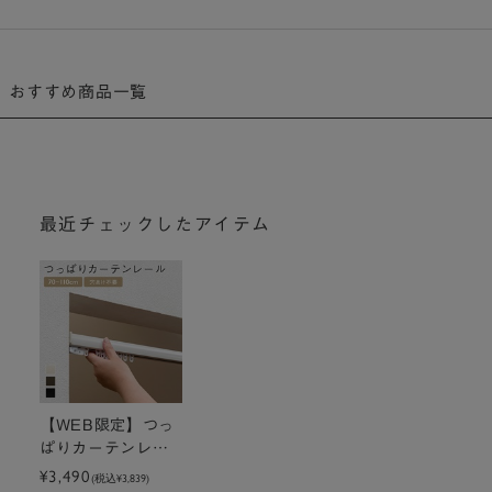
おすすめ商品一覧
最近チェックしたアイテム
【WEB限定】つっ
ぱりカーテンレー
ル 70～110cm
¥3,490
(税込
¥3,839
)