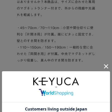
はありませんか？本商品は、サイズに合わせた専用
のマグネットランナー付きで、外からの視線や光漏
れを軽減します。
・45～70cm／70～110cm：小窓や間仕切りに便
利な「片開き用」が付属。端にピタッと固定でき、
壁とのすき間を防ぎます。
・110～150cm／150～190cm：一般的な窓に合
わせた「両開き用」が付属。中央でマグネットがし
っかり吸着し、真ん中のすき間を防ぎます。
■窓まわり以外にも！アイデア次第で大活躍
通常のカーテンレールとしての使用はもちろん、用
途は自由自在。
・リビングや子供部屋の間仕切りとして
・階段からの冷気・暖気逃げを防ぐ間仕切りとして
・キッチン収納やクローゼットなど、見せたくない