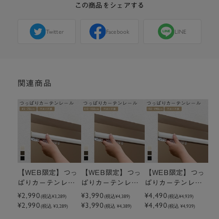
この商品をシェアする
Twitter
Facebook
LINE
関連商品
【WEB限定】つっ
【WEB限定】つっ
【WEB限定】つっ
ぱりカーテンレー
ぱりカーテンレー
ぱりカーテンレー
ル 45～70cm
¥2,990
ル 110～150cm
¥3,990
ル 150～190cm
¥4,490
(税込
¥3,289
)
(税込
¥4,389
)
(税込
¥4,939
)
¥2,990
¥3,990
¥4,490
(税込 ¥3,289)
(税込 ¥4,389)
(税込 ¥4,939)