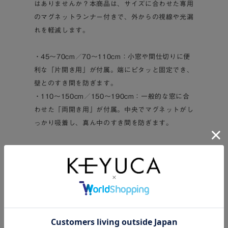
はありませんか？本商品は、サイズに合わせた専用
のマグネットランナー付きで、外からの視線や光漏
れを軽減します。
・45～70cm／70～110cm：小窓や間仕切りに便
利な「片開き用」が付属。端にピタッと固定でき、
壁とのすき間を防ぎます。
・110～150cm／150～190cm：一般的な窓に合
わせた「両開き用」が付属。中央でマグネットがし
っかり吸着し、真ん中のすき間を防ぎます。
■窓まわり以外にも！アイデア次第で大活躍
通常のカーテンレールとしての使用はもちろん、用
途は自由自在。
・リビングや子供部屋の間仕切りとして
・階段からの冷気・暖気逃げを防ぐ間仕切りとして
・キッチン収納やクローゼットなど、見せたくない