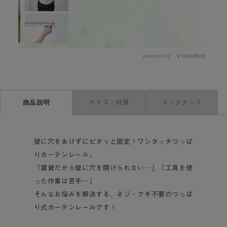
L
o
/
U
a
n
d
m
e
powered by
u
d
t
:
e
4
4
.
4
9
サイズ・材質
メンテナンス
商品説明
%
壁に穴をあけずにピタッと固定！ワンタッチつっぱ
りカーテンレール。
「賃貸だから壁に穴を開けられない…」「工具を使
った作業は苦手…」
そんなお悩みを解決する、ネジ・クギ不要のつっぱ
り式カーテンレールです！