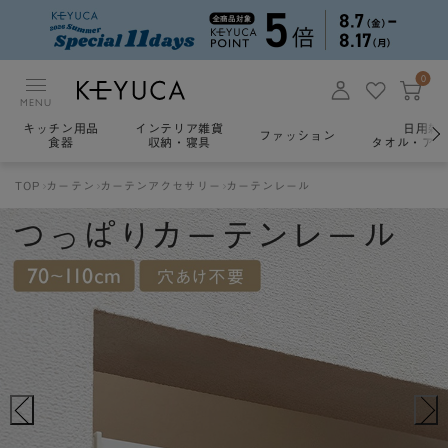
0
MENU
キッチン用品
インテリア雑貨
日用雑
ファッション
食器
収納・寝具
タオル・アロ
TOP
カーテン
カーテンアクセサリー
カーテンレール