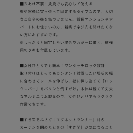
■穴あけ不要！賃貸でも安心して使える
壁や窓枠に突っ張って固定するタイプなので、大切
なご自宅の壁を傷つけません。賃貸マンションやア
パートにお住まいの方、新築でネジ穴を開けたくな
い方におすすめです。
※しっかりと固定したい場合や万が一に備え、補強
用のクギも付属しています。
■女性ひとりでも簡単！ワンタッチロック設計
取り付けはとってもカンタン！設置したい場所の幅
に合わせてレールを伸ばし、壁に押し当てて「ロッ
クレバー」をパタンと倒すだけ。本体は軽くて丈夫
なアルミニウム製なので、女性ひとりでもラクラク
作業できます。
■すき間をふさぐ「マグネットランナー」付き
カーテンを閉めたときの「すき間」が気になること