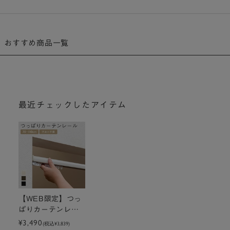
おすすめ商品一覧
最近チェックしたアイテム
【WEB限定】つっ
ぱりカーテンレー
ル 70～110cm
¥3,490
(税込
¥3,839
)