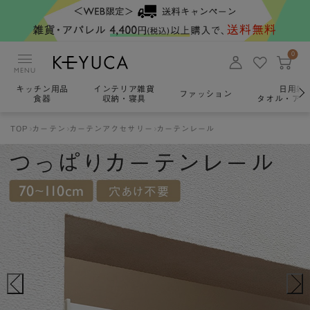
0
MENU
キッチン用品
インテリア雑貨
日用雑
ファッション
食器
収納・寝具
タオル・アロ
TOP
カーテン
カーテンアクセサリー
カーテンレール