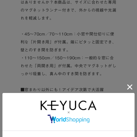
はありませんか？本商品は、サイズに合わせた専用
のマグネットランナー付きで、外からの視線や光漏
れを軽減します。
・45～70cm／70～110cm：小窓や間仕切りに便
利な「片開き用」が付属。端にピタッと固定でき、
壁とのすき間を防ぎます。
・110～150cm／150～190cm：一般的な窓に合
わせた「両開き用」が付属。中央でマグネットがし
っかり吸着し、真ん中のすき間を防ぎます。
■窓まわり以外にも！アイデア次第で大活躍
通常のカーテンレールとしての使用はもちろん、用
途は自由自在。
・リビングや子供部屋の間仕切りとして
・階段からの冷気・暖気逃げを防ぐ間仕切りとして
・キッチン収納やクローゼットなど、見せたくない