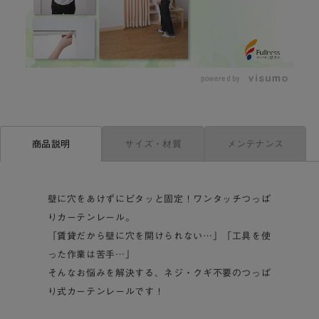
L
o
/
U
a
n
d
m
e
powered by
u
d
t
:
e
5
5
.
6
1
サイズ・材質
メンテナンス
商品説明
%
壁に穴をあけずにピタッと固定！ワンタッチつっぱ
りカーテンレール。
「賃貸だから壁に穴を開けられない…」「工具を使
った作業は苦手…」
そんなお悩みを解決する、ネジ・クギ不要のつっぱ
り式カーテンレールです！