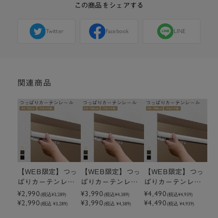
この商品をシェアする
Twitter
Facebook
LINE
関連商品
【WEB限定】つっ
【WEB限定】つっ
【WEB限定】つっ
ぱりカーテンレー
ぱりカーテンレー
ぱりカーテンレー
ル 45～70cm
ル 110～150cm
ル 150～190cm
¥2,990
¥3,990
¥4,490
(税込
¥3,289
)
(税込
¥4,389
)
(税込
¥4,939
)
¥2,990
¥3,990
¥4,490
(税込 ¥3,289)
(税込 ¥4,389)
(税込 ¥4,939)