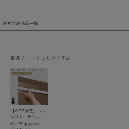
おすすめ商品一覧
最近チェックしたアイテム
【WEB限定】つっ
ぱりカーテンレー
ル 70～110cm
¥3,490
(税込
¥3,839
)