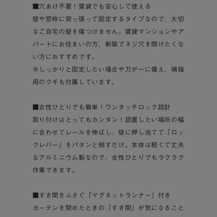
■穴あけ不要！賃貸でも安心して使える
壁や窓枠に突っ張って固定するタイプなので、大切
なご自宅の壁を傷つけません。賃貸マンションやア
パートにお住まいの方、新築でネジ穴を開けたくな
い方におすすめです。
※しっかりと固定したい場合や万が一に備え、補強
用のクギも付属しています。
■女性ひとりでも簡単！ワンタッチロック設計
取り付けはとってもカンタン！設置したい場所の幅
に合わせてレールを伸ばし、壁に押し当てて「ロッ
クレバー」をパタンと倒すだけ。本体は軽くて丈夫
なアルミニウム製なので、女性ひとりでもラクラク
作業できます。
■すき間をふさぐ「マグネットランナー」付き
カーテンを閉めたときの「すき間」が気になること