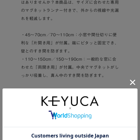
はありませんか？本商品は、サイズに合わせた専用
のマグネットランナー付きで、外からの視線や光漏
れを軽減します。
・45～70cm／70～110cm：小窓や間仕切りに便
利な「片開き用」が付属。端にピタッと固定でき、
壁とのすき間を防ぎます。
・110～150cm／150～190cm：一般的な窓に合
わせた「両開き用」が付属。中央でマグネットがし
っかり吸着し、真ん中のすき間を防ぎます。
■窓まわり以外にも！アイデア次第で大活躍
通常のカーテンレールとしての使用はもちろん、用
途は自由自在。
・リビングや子供部屋の間仕切りとして
・階段からの冷気・暖気逃げを防ぐ間仕切りとして
・キッチン収納やクローゼットなど、見せたくない