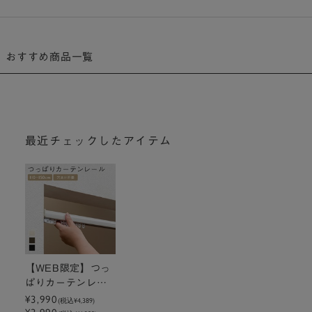
おすすめ商品一覧
最近チェックしたアイテム
【WEB限定】つっ
ぱりカーテンレー
ル 110～150cm
¥3,990
(税込
¥4,389
)