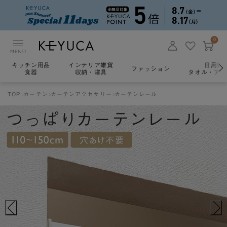
0
MENU
キッチン用品
インテリア雑貨
日用雑
ファッション
食器
収納・寝具
タオル・アロ
TOP
カーテン
カーテンアクセサリー
カーテンレール