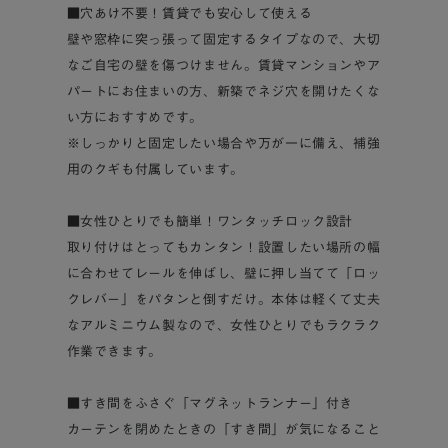
■穴あけ不要！賃貸でも安心して使える
壁や窓枠に突っ張って固定するタイプなので、大切
なご自宅の壁を傷つけません。賃貸マンションやア
パートにお住まいの方、新築でネジ穴を開けたくな
い方におすすめです。
※しっかりと固定したい場合や万が一に備え、補強
用のクギも付属しています。
■女性ひとりでも簡単！ワンタッチロック設計
取り付けはとってもカンタン！設置したい場所の幅
に合わせてレールを伸ばし、壁に押し当てて「ロッ
クレバー」をパタンと倒すだけ。本体は軽くて丈夫
なアルミニウム製なので、女性ひとりでもラクラク
作業できます。
■すき間をふさぐ「マグネットランナー」付き
カーテンを閉めたときの「すき間」が気になること