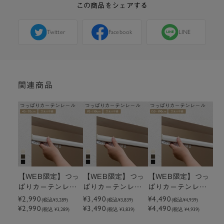
この商品をシェアする
Twitter
Facebook
LINE
関連商品
【WEB限定】つっ
【WEB限定】つっ
【WEB限定】つっ
ぱりカーテンレー
ぱりカーテンレー
ぱりカーテンレー
ル 45～70cm
ル 70～110cm
ル 150～190cm
¥2,990
¥3,490
¥4,490
(税込
¥3,289
)
(税込
¥3,839
)
(税込
¥4,939
)
¥2,990
¥3,490
¥4,490
(税込 ¥3,289)
(税込 ¥3,839)
(税込 ¥4,939)