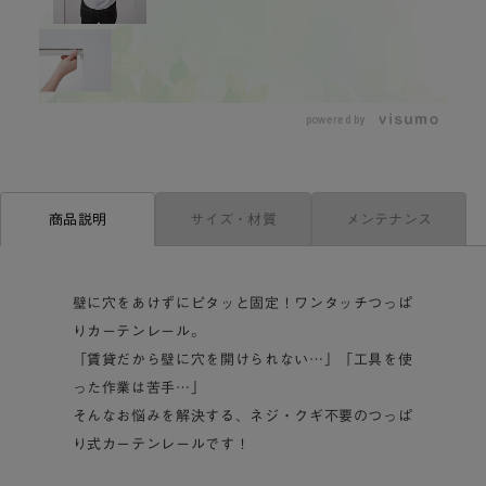
L
o
/
U
a
n
d
m
e
powered by
u
d
t
:
e
4
4
.
4
9
サイズ・材質
メンテナンス
商品説明
%
壁に穴をあけずにピタッと固定！ワンタッチつっぱ
りカーテンレール。
「賃貸だから壁に穴を開けられない…」「工具を使
った作業は苦手…」
そんなお悩みを解決する、ネジ・クギ不要のつっぱ
り式カーテンレールです！