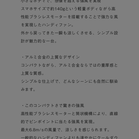
小さなボディで、想像を超える強風を実現
スマホサイズで約140gという軽量ボディながら高
性能ブラシレスモーターを搭載することで強力な風
を実現したハンディファン。
外から戻ってきた一瞬も涼しくさせる、シンプル設
計が魅力的な一台。
・アルミ合金の上質なデザイン
コンパクトながら、アルミ合金ならではの重厚感と
上質な質感。
シンプルな仕上げで、どんなシーンにも自然に馴染
みます。
・このコンパクトさで驚きの強風
高性能ブラシレスモーターと筒状機構により、直線
的でピンポイントに当たる強風を実現。
最大6.8m/sの風量で、涼しさを感じられます。
一般的なハンディファンよりも速やかにクールダウ