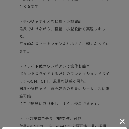
ンできます。
・手のひらサイズの軽量・小型設計
強風でありながら、軽量・小型設計を実現しまし
た。
平均的なスマートフォンより小さく、軽くなってい
ます。
・スライド式のワンボタンで操作も簡単
ボタンをスライドするだけのワンアクションでスイ
ッチのON、OFF、風量の調整が可能。
弱風～強風まで、自分好みの風量にシームレスに調
節可能。
片手で簡単に取り出し、すぐに使用できます。
・1回の充電で最長12時間使用可能
付属のUSBコード(Type-C)で充電可能。最小風量