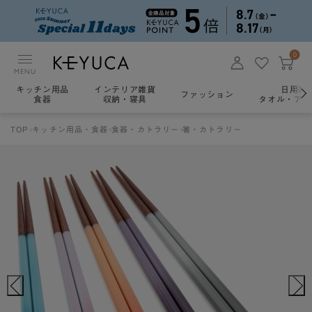
0
MENU
キッチン用品
インテリア雑貨
日用雑
ファッション
食器
収納・寝具
タオル・アロ
TOP
キッチン用品・食器
食器・カトラリー
箸・カトラリー