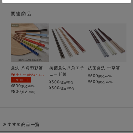
関連商品
食洗 八角陶彩箸
抗菌食洗八角エチ
抗菌食洗 十草箸
¥640
ュード箸
¥600
(税込
¥704
)
(税込
¥660
)
20%OFF
¥600
¥500
(税込 ¥660)
(税込
¥550
)
¥800
(税込
¥880
)
¥500
(税込 ¥550)
¥800
(税込 ¥880)
おすすめ商品一覧