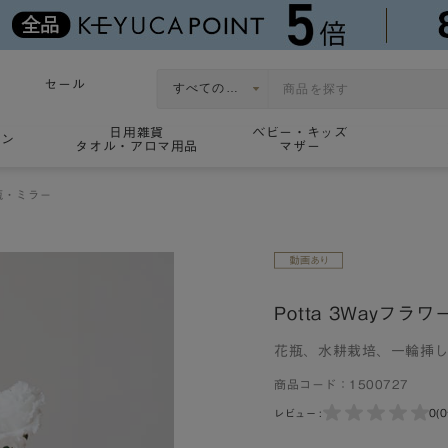
セール
日用雑貨
ベビー・キッズ
ョン
タオル・アロマ用品
マザー
瓶・ミラー
Potta 3Wayフラ
花瓶、水耕栽培、一輪挿し
商品コード：
1500727
0
(
レビュー :