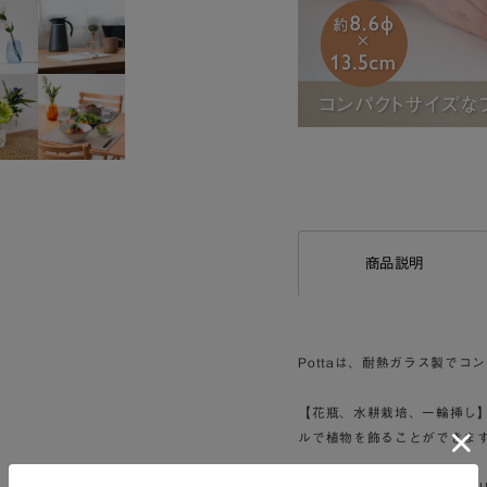
L
o
/
U
a
n
d
m
e
u
d
t
:
e
4
6
.
6
5
%
商品説明
Pottaは、耐熱ガラス製で
【花瓶、水耕栽培、一輪挿し】
ルで植物を飾ることができま