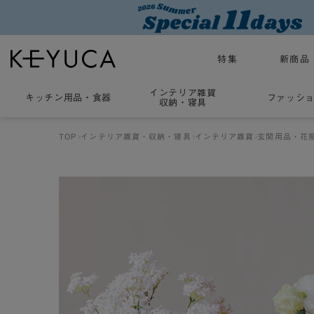
特集
新商品
インテリア雑貨
キッチン用品
・
食器
ファッシ
収納・寝具
TOP
インテリア雑貨・収納・寝具
インテリア雑貨
玄関用品・花