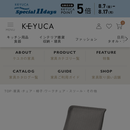
0
MENU
キッチン用品
インテリア雑貨
日用雑
ファッション
食器
収納・寝具
タオル・アロ
ABOUT
PRODUCT
FEATURE
ケユカの家具
家具カテゴリ一覧
特集
CATALOG
GUIDE
SHOP
家具カタログ一覧
家具ご利用ガイド
家具取り扱い店舗
TOP
家具
チェア・椅子
ワークチェア・スツール・その他