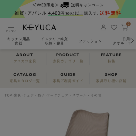
0
MENU
キッチン用品
インテリア雑貨
日用雑
ファッション
食器
収納・寝具
タオル・アロ
ABOUT
PRODUCT
FEATURE
ケユカの家具
家具カテゴリ一覧
特集
CATALOG
GUIDE
SHOP
家具カタログ一覧
家具ご利用ガイド
家具取り扱い店舗
TOP
家具
チェア・椅子
ワークチェア・スツール・その他