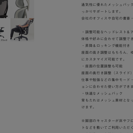
通気性に優れたメッシュバッ
っかりサポートします。
会社のオフィスや自宅の書斎
・調整可能なヘッドレスト＆
体格や好みに合わせて調整で
・昇降＆ロッキング機能付き
座面の高さ調整はもちろん、
にカスタマイズ可能です。
・座面の位置調整も可能
座面の奥行き調整（スライド
仕事や勉強などの集中モード
ョンに合わせた使い方ができ
・快適なメッシュバック
背もたれはメッシュ素材とな
けます。
※脚部のキャスターが床やフ
トなどを敷いてご利用いただ