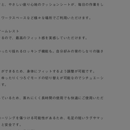
クと、やさしい座り心地のクッションシートが、毎日の作業をし
・ワークスペースなど様々な場所でご利用いただけます。
アームレスト
きるので、最高のフィット感を実感していただけます。
ゆったり揺れるロッキング機能も。自分好みの背のしなりの強さ
）ができるため、身体にフィットするよう調整が可能です。
・ゆったりくつろぐモードの切り替えが可能なのでシチュエーシ
ます。
っているため、蒸れにくく長時間の使用でも快適にご使用いただ
ローリングを傷つける可能性があるため、毛足の短いラグやマッ
くと安全です。