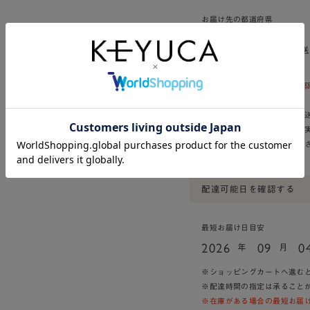
お届け先の都道府県
※送料はオンラインショップ
ください。
※商品サイズ、お届先により
※ご注文手続きをされた際に
※一部配送できない地域がご
配達可能日を確認する
最短お届け日目安
2026
09
0
年
月
※ショッピングカートへ進む
※配達時間の指定は承ること
※在庫がある場合の最短お届