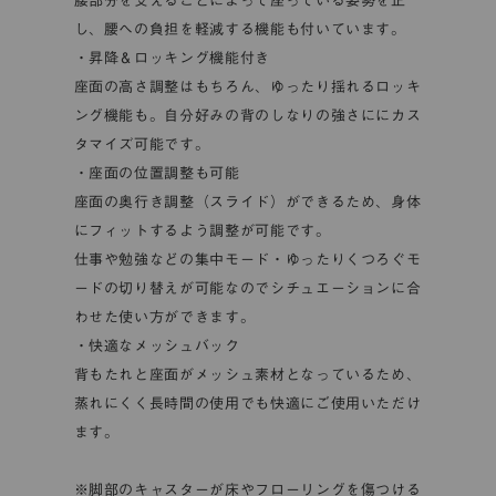
腰部分を支えることによって座っている姿勢を正
し、腰への負担を軽減する機能も付いています。
・昇降＆ロッキング機能付き
座面の高さ調整はもちろん、ゆったり揺れるロッキ
ング機能も。自分好みの背のしなりの強さににカス
タマイズ可能です。
・座面の位置調整も可能
座面の奥行き調整（スライド）ができるため、身体
にフィットするよう調整が可能です。
仕事や勉強などの集中モード・ゆったりくつろぐモ
ードの切り替えが可能なのでシチュエーションに合
わせた使い方ができます。
・快適なメッシュバック
背もたれと座面がメッシュ素材となっているため、
蒸れにくく長時間の使用でも快適にご使用いただけ
ます。
※脚部のキャスターが床やフローリングを傷つける