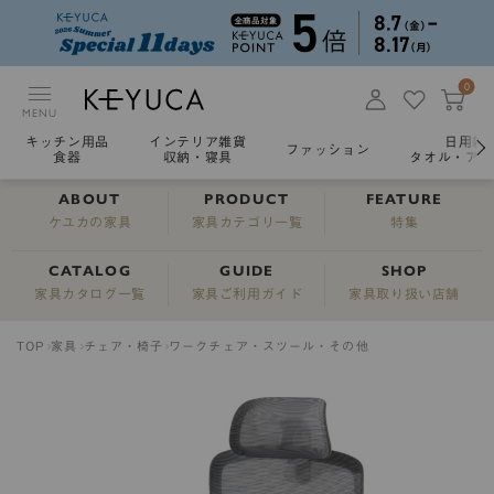
0
MENU
キッチン用品
インテリア雑貨
日用雑
ファッション
食器
収納・寝具
タオル・アロ
ABOUT
PRODUCT
FEATURE
ケユカの家具
家具カテゴリ一覧
特集
CATALOG
GUIDE
SHOP
家具カタログ一覧
家具ご利用ガイド
家具取り扱い店舗
TOP
家具
チェア・椅子
ワークチェア・スツール・その他