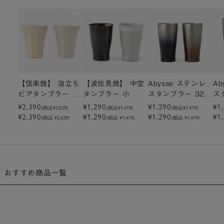
【信楽焼】 泡立ち
【波佐見焼】 中空
Abysse ステンレ
Ab
ビアタンブラー 31
タンブラー 小
スタンブラー 320
ス
0ml
¥2,390
¥1,290
ml
¥1,290
ml
¥1
(税込
¥2,629
)
(税込
¥1,419
)
(税込
¥1,419
)
¥2,390
¥1,290
¥1,290
¥1
(税込 ¥2,629)
(税込 ¥1,419)
(税込 ¥1,419)
おすすめ商品一覧