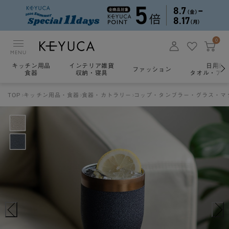
0
MENU
キッチン用品
インテリア雑貨
日用雑
ファッション
食器
収納・寝具
タオル・アロ
TOP
キッチン用品・食器
食器・カトラリー
コップ・タンブラー・グラス・マ