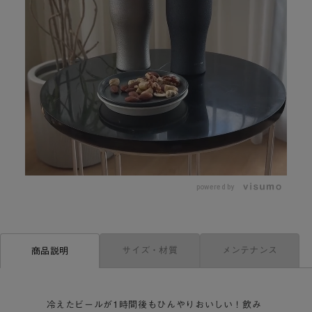
L
o
/
U
a
n
d
m
e
powered by
u
d
t
:
e
8
7
.
8
0
サイズ・材質
メンテナンス
商品説明
%
冷えたビールが1時間後もひんやりおいしい！飲み