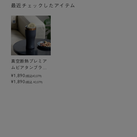
最近チェックしたアイテム
真空断熱プレミア
ムビアタンブラー4
80ml
¥1,890
(税込
¥2,079
)
¥1,890
(税込 ¥2,079)