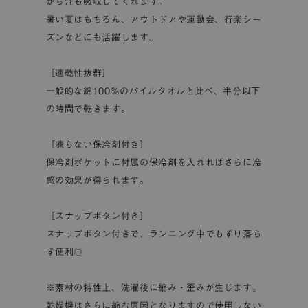
がら汗も吸収してくれます。
暑い夏はもちろん、アウトドアや運動会、行楽シー
ズンなどにも活躍します。
［速乾性抜群］
一般的な綿100％のパイルタオルと比べ、半分以下
の時間で乾きます。
［凍らない保冷剤付き］
保冷剤ポケットに付属の保冷剤を入れればさらに冷
感の効果が得られます。
［スナップボタン付き］
スナップボタン付きで、ランニング中でもずり落ち
ず便利◎
※素材の特性上、洗濯後に縮み・歪みが生じます。
乾燥機はさらに縮む原因となりますので使用しない