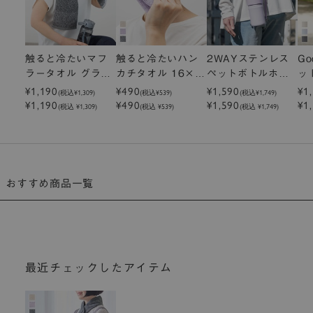
触ると冷たいマフ
触ると冷たいハン
2WAYステンレス
G
ラータオル グラデ
カチタオル 16×2
ペットボトルホル
ッ
ーション 16×105
¥1,190
5cm
¥490
ダー
¥1,590
ー
¥1
(税込
¥1,309
)
(税込
¥539
)
(税込
¥1,749
)
¥1,190
¥490
¥1,590
¥1
cm
(税込 ¥1,309)
(税込 ¥539)
(税込 ¥1,749)
おすすめ商品一覧
最近チェックしたアイテム