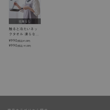
在庫なし
触ると冷たいネッ
クタオル 凍らない
保冷剤付 8×65cm
¥990
(税込
¥1,089
)
¥990
(税込 ¥1,089)