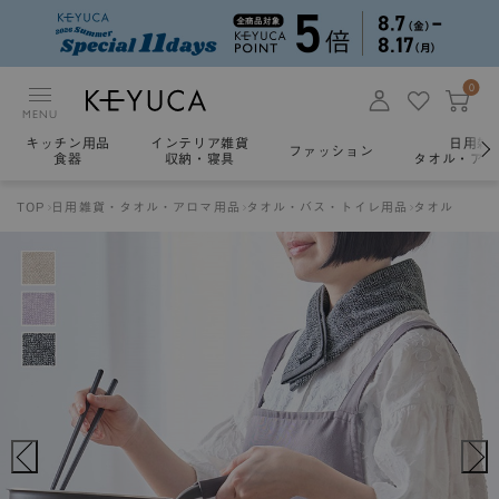
0
MENU
キッチン用品
インテリア雑貨
日用雑
ファッション
食器
収納・寝具
タオル・アロ
TOP
日用雑貨・タオル・アロマ用品
タオル・バス・トイレ用品
タオル