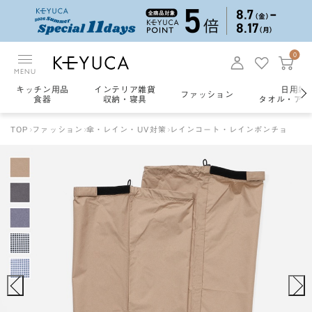
0
MENU
キッチン用品
インテリア雑貨
日用雑
ファッション
食器
収納・寝具
タオル・アロ
TOP
ファッション
傘・レイン・UV対策
レインコート・レインポンチョ