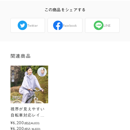
この商品をシェアする
Twitter
Facebook
LINE
関連商品
視界が見えやすい
自転車対応レイン
コート
¥6,200
(税込
¥6,820
)
¥6,200
(税込 ¥6,820)