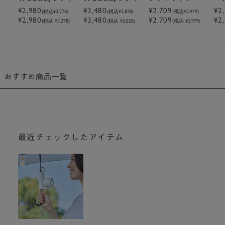
ァンミニ ホワイト
ァン チャコールグ
F
¥2,980
¥3,480
¥2,709
¥2
(税込
¥3,278
)
(税込
¥3,828
)
(税込
¥2,979
)
¥2,980
¥3,480
¥2,709
¥2
（iFanボディブロ
レー（iFanボディ
(税込 ¥3,278)
(税込 ¥3,828)
(税込 ¥2,979)
ー2S）
ブロー2）
おすすめ商品一覧
最近チェックしたアイテム