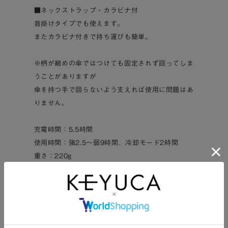
■ネックストラップ・カラビナ付
首掛けタイプでも使えます。
またカラビナ付きで持ち運びも簡単。
※柄が細めの傘ではつけても固定されず回ってしま
うことがありますが
傘を持つ手で回らないよう支えれば使用に問題はあ
りません。
充電時間：5.5時間
使用時間：強2.5～弱9時間、冷却モード2時間
重さ：220g
内容：本体、スペーサー、ネックストラップ、充電
用USBケーブル（TYPE-C-A）、説明書
この商品に関する問い合わせ