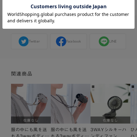
この商品をシェアする
Twitter
Facebook
LINE
関連商品
在庫なし
在庫なし
服の中にも風を送
服の中にも風を送
3WAYシルキーハ
ひ
れる3wayボディフ
れる3wayボディフ
ンディファン
ハ