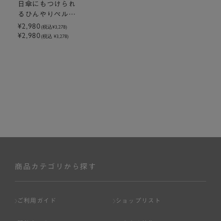
日傘にもつけられ
るひんやりペルチ
ェハンディファン
¥2,980
(税込
¥3,278
)
¥2,980
（LCAF037）
(税込 ¥3,278)
商品カテゴリから探す
ご利用ガイド
ショップリスト