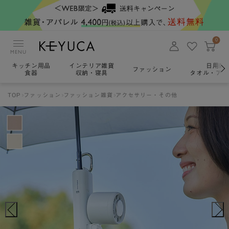
0
MENU
キッチン用品
インテリア雑貨
日用雑
ファッション
食器
収納・寝具
タオル・アロ
TOP
ファッション
ファッション雑貨
アクセサリー・その他