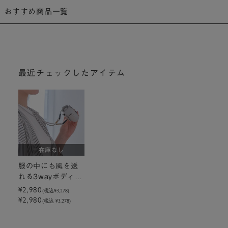
おすすめ商品一覧
最近チェックしたアイテム
在庫なし
服の中にも風を送
れる3wayボディフ
ァンミニ ホワイト
¥2,980
(税込
¥3,278
)
¥2,980
（iFanボディブロ
(税込 ¥3,278)
ー2S）