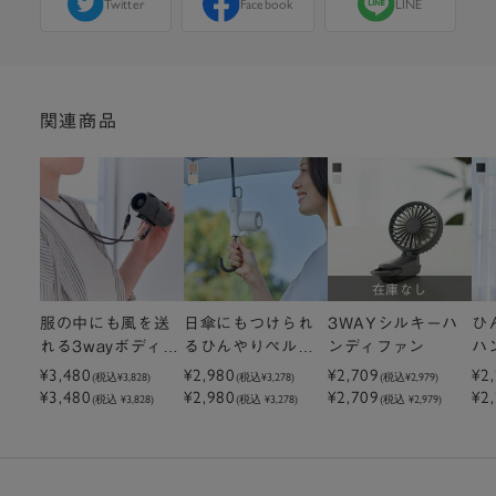
Twitter
Facebook
LINE
関連商品
在庫なし
服の中にも風を送
日傘にもつけられ
3WAYシルキーハ
ひ
れる3wayボディフ
るひんやりペルチ
ンディファン
ハ
ァン チャコールグ
¥3,480
ェハンディファン
¥2,980
¥2,709
F
¥2
(税込
¥3,828
)
(税込
¥3,278
)
(税込
¥2,979
)
¥3,480
¥2,980
¥2,709
¥2
レー（iFanボディ
（LCAF037）
(税込 ¥3,828)
(税込 ¥3,278)
(税込 ¥2,979)
ブロー2）