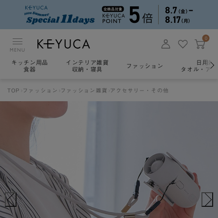
0
MENU
キッチン用品
インテリア雑貨
日用雑
ファッション
食器
収納・寝具
タオル・アロ
TOP
ファッション
ファッション雑貨
アクセサリー・その他