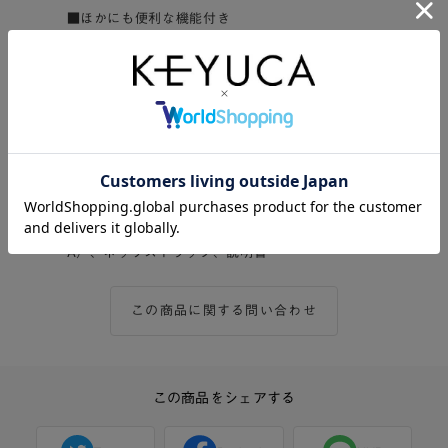
■ほかにも便利な機能付き
4段階の風量調節やバッテリー残量表示など、外出
先で役立つ便利な機能を凝縮しています。
充電時間：3時間
使用時間：強1.5～弱8.5時間
重さ：122g
内容：本体、充電用USBケーブル（TYPE-C-
A）、ネックストラップ、説明書
この商品に関する問い合わせ
この商品をシェアする