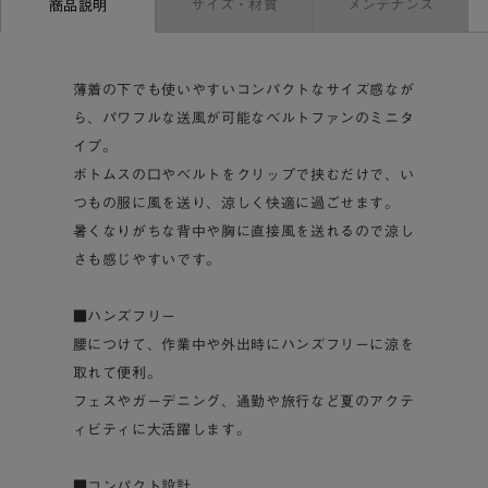
サイズ・材質
メンテナンス
商品説明
薄着の下でも使いやすいコンパクトなサイズ感なが
ら、パワフルな送風が可能なベルトファンのミニタ
イプ。
ボトムスの口やベルトをクリップで挟むだけで、い
つもの服に風を送り、涼しく快適に過ごせます。
暑くなりがちな背中や胸に直接風を送れるので涼し
さも感じやすいです。
■ハンズフリー
腰につけて、作業中や外出時にハンズフリーに涼を
取れて便利。
フェスやガーデニング、通勤や旅行など夏のアクテ
ィビティに大活躍します。
■コンパクト設計