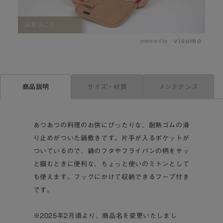
L
o
/
U
a
n
d
m
e
powered by
u
d
t
:
e
8
5
.
8
0
サイズ・材質
メンテナンス
商品説明
%
あつあつの料理のお供にぴったりな、耐熱ゴムの滑
り止めがついた鍋敷きです。片手が入るポケットが
ついているので、鍋のフタやフライパンの柄をサッ
と掴むときに便利な、ちょっと使いのミトンとして
も使えます。フックにかけて収納できるフープ付き
です。
※2025年2月頃より、商品名を変更いたしまし