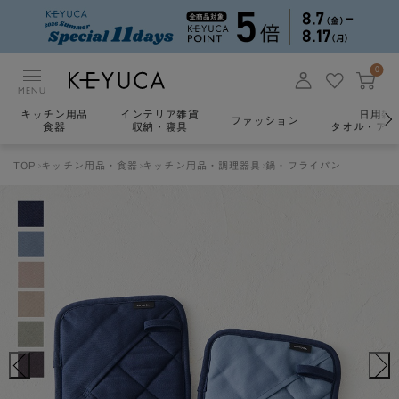
0
MENU
キッチン用品
インテリア雑貨
日用雑
ファッション
食器
収納・寝具
タオル・アロ
TOP
キッチン用品・食器
キッチン用品・調理器具
鍋・フライパン