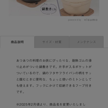
L
o
/
U
a
n
d
m
e
powered by
u
d
t
:
e
5
7
.
2
0
サイズ・材質
メンテナンス
商品説明
%
あつあつの料理のお供にぴったりな、耐熱ゴムの滑
り止めがついた鍋敷きです。片手が入るポケットが
ついているので、鍋のフタやフライパンの柄をサッ
と掴むときに便利な、ちょっと使いのミトンとして
も使えます。フックにかけて収納できるフープ付き
です。
※2025年2月頃より、商品名を変更いたしまし