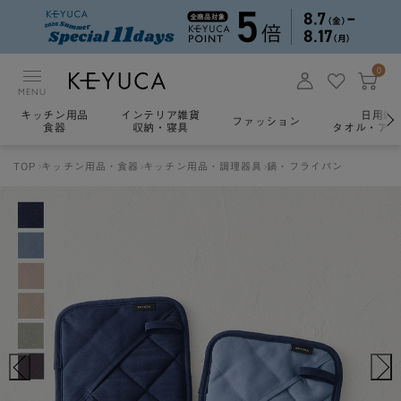
0
MENU
キッチン用品
インテリア雑貨
日用雑
ファッション
食器
収納・寝具
タオル・アロ
TOP
キッチン用品・食器
キッチン用品・調理器具
鍋・フライパン