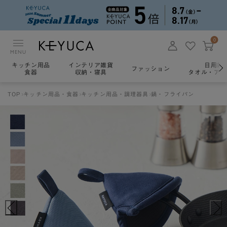
0
MENU
キッチン用品
インテリア雑貨
日用雑
ファッション
食器
収納・寝具
タオル・アロ
TOP
キッチン用品・食器
キッチン用品・調理器具
鍋・フライパン