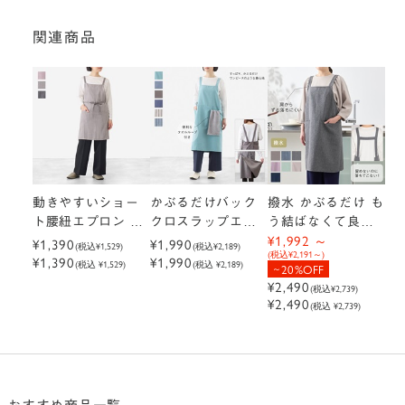
関連商品
動きやすいショー
かぶるだけバック
撥水 かぶるだけ も
ト腰紐エプロン ピ
クロスラップエプ
う結ばなくて良い
¥1,992
ンストライプ
¥1,390
ロン ループ付き
¥1,990
エプロン（H型リュ
(税込
¥1,529
)
(税込
¥2,189
)
(税込
¥2,191
)
¥1,390
¥1,990
ックバッグ）
(税込 ¥1,529)
(税込 ¥2,189)
20%OFF
¥2,490
(税込
¥2,739
)
¥2,490
(税込 ¥2,739)