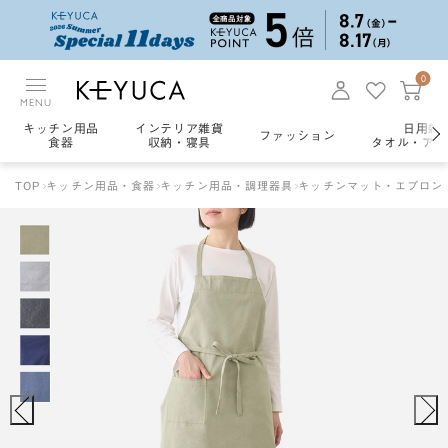
0
MENU
キッチン用品
インテリア雑貨
日用雑
ファッション
食器
収納・寝具
タオル・アロ
TOP
キッチン用品・食器
キッチン用品・調理器具
キッチンマット・エプロン