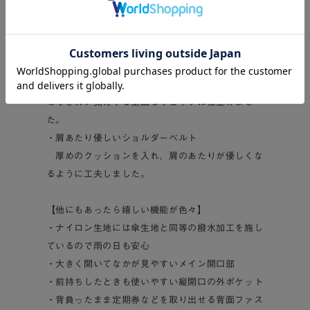
【こだわりのポイント】
・きれい見えするデザイン
程よい艶のあるナイロン生地に、高級感のあるフ
ェイクレザーと、ゴールドのファスナーを組み合わ
せてきれい見えする上品なリュックに仕上げまし
た。
・肩あたり優しいショルダーベルト
厚めのクッションを入れ、肩のあたりが優しくな
るように工夫しました。
【他にもあったら嬉しい機能が色々】
・ナイロン生地には傘生地と同等の撥水加工を施し
ているので雨の日も安心
・大きく開いてなかが見やすいメイン開口部
・前持ちしたときも使いやすい縦開口の外ポケット
・背負ったまま定期券などを取り出せる背面ファス