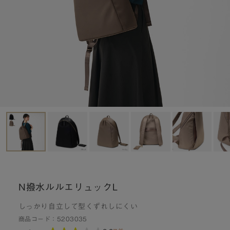
N撥水ルルエリュックL
しっかり自立して型くずれしにくい
商品コード：
5203035