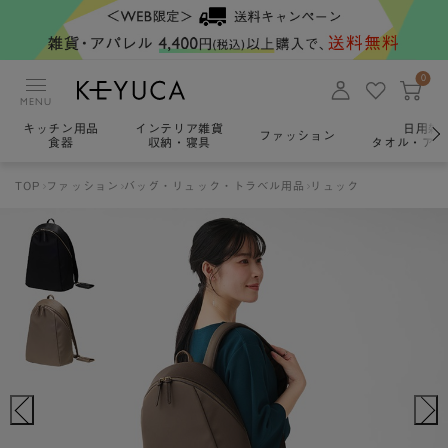
0
MENU
キッチン用品
インテリア雑貨
日用雑
ファッション
食器
収納・寝具
タオル・アロ
TOP
ファッション
バッグ・リュック・トラベル用品
リュック