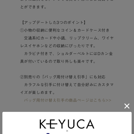
とができます。
【アップデートした3つのポイント】
①小物の収納に便利なコイン＆カードケース付き
交通系ICカードや小銭、リップクリーム、ワイヤ
レスイヤホンなどの収納にぴったりです。
カラビナ付きで、ショルダーベルトにはDカン金
具が付いているので取り外しも楽々です。
②別売りの「バッグ用付け替え引手」にも対応
カラフルな引手に付け替えて自分好みにカスタマ
イズが楽しめます。
バッグ用付け替え引手の商品ページはこちら>>
③内装のオープンポケットが片マチ仕様になり、ク
ッション付ポケットと干渉しにくく、より使いやす
くなりました。