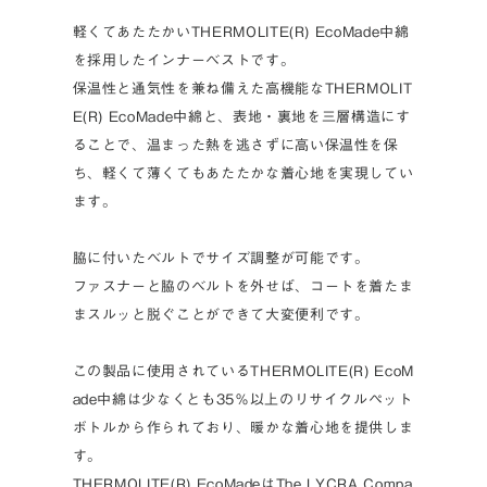
軽くてあたたかいTHERMOLITE(R) EcoMade中綿
を採用したインナーベストです。
保温性と通気性を兼ね備えた高機能なTHERMOLIT
E(R) EcoMade中綿と、表地・裏地を三層構造にす
ることで、温まった熱を逃さずに高い保温性を保
ち、軽くて薄くてもあたたかな着心地を実現してい
ます。
脇に付いたベルトでサイズ調整が可能です。
ファスナーと脇のベルトを外せば、コートを着たま
まスルッと脱ぐことができて大変便利です。
この製品に使用されているTHERMOLITE(R) EcoM
ade中綿は少なくとも35％以上のリサイクルペット
ボトルから作られており、暖かな着心地を提供しま
す。
THERMOLITE(R) EcoMadeはThe LYCRA Compa