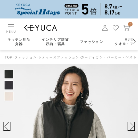
0
MENU
キッチン用品
インテリア雑貨
日用雑
ファッション
食器
収納・寝具
タオル・アロ
TOP
ファッション
レディースファッション
カーディガン・パーカー・ベスト