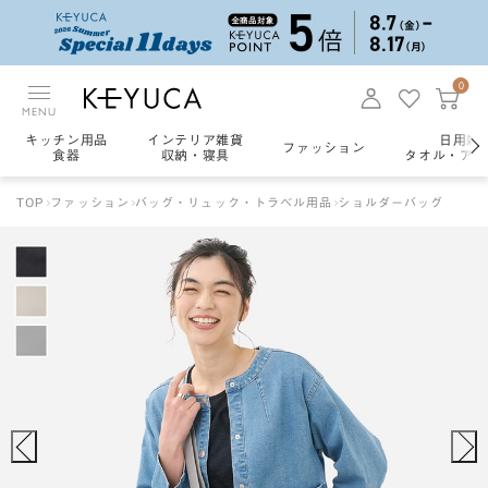
0
MENU
キッチン用品
インテリア雑貨
日用雑
ファッション
食器
収納・寝具
タオル・アロ
TOP
ファッション
バッグ・リュック・トラベル用品
ショルダーバッグ