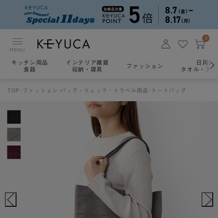
0
MENU
キッチン用品
インテリア雑貨
日用雑
ファッション
食器
収納・寝具
タオル・アロ
TOP
ファッション
バッグ・リュック・トラベル用品
トートバッグ