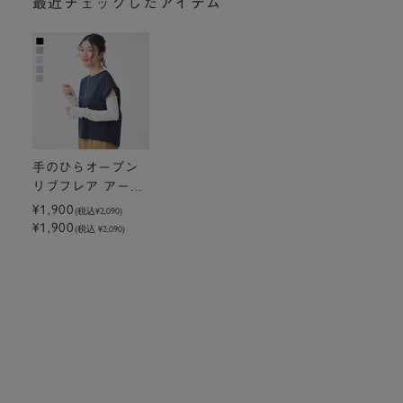
最近チェックしたアイテム
手のひらオープン
リブフレア アーム
カバー 腕時計スリ
¥1,900
(税込
¥2,090
)
¥1,900
ット付 ロング
(税込 ¥2,090)