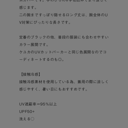
ムカバーです。手のひらのV字切込みでより涼しく
感じます。
二の腕まですっぽり隠せるロング丈は、腕全体のU
V対策にぴったりな長さです。
定番のブラックの他、普段の服装にも合わせやすい
カラー展開です。
ケユカのUVカットパーカーと同じ色展開なのでコ
ーディネートするのも◎。
【接触冷感】
接触冷感素材を使用している為、着用の際に涼しく
感じやすく、暑い日にもおすすめです。
UV遮蔽率＝95％以上
UPF50+
洗える○