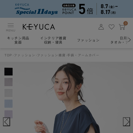
0
MENU
キッチン用品
インテリア雑貨
日用雑
ファッション
食器
収納・寝具
タオル・アロ
TOP
ファッション
ファッション雑貨
手袋・アームカバー