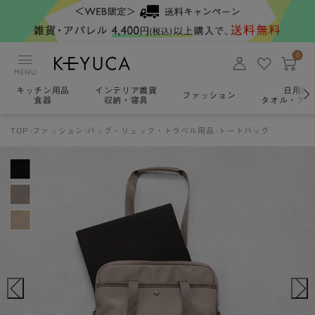
0
MENU
キッチン用品
インテリア雑貨
日用雑
ファッション
食器
収納・寝具
タオル・アロ
TOP
ファッション
バッグ・リュック・トラベル用品
トートバッグ