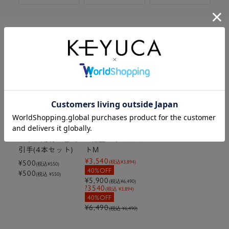
関連商品
在庫なし
バッグ用付け替え
N軽量メッシュトー
引手(4本セット)
トM
¥3,540
¥500
(税込
¥3,894
)
(税込
¥550
)
40%OFF
¥500
(税込 ¥550)
¥5,900
(税込
¥6,490
)
?3540
(税込 ¥3,894)
40%OFF
¥6,490
(税込 ¥6,490)