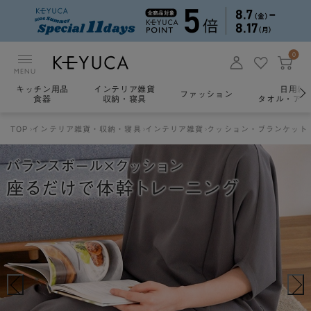
0
MENU
キッチン用品
インテリア雑貨
日用雑
ファッション
食器
収納・寝具
タオル・アロ
TOP
インテリア雑貨・収納・寝具
インテリア雑貨
クッション・ブランケット