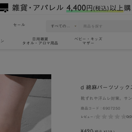
セール
日用雑貨
ベビー・キッズ
ョン
タオル・アロマ用品
マザー
d 綿麻パーツソック
靴ずれや汗ムレ対策。サ
商品コード：
6907250
0
(
レビュー :
¥490
(税込 ¥539 )