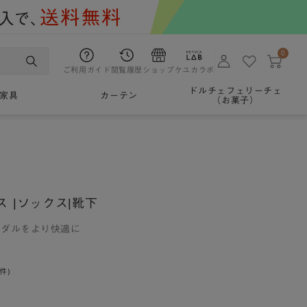
0
ご利用ガイド
閲覧履歴
ショップ
ケユカラボ
ドルチェフェリーチェ
家具
カーテン
（お菓子）
ス |ソックス|靴下
ンダルをより快適に
0件)