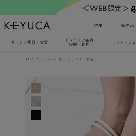
特集
新商品
インテリア雑貨
キッチン用品
・
食器
ファッシ
収納・寝具
TOP
ファッション
靴下
ソックス（単品）