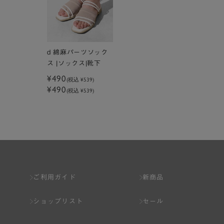
d 綿麻パーツソック
ス |ソックス|靴下
¥490
(税込
¥539
)
¥490
(税込 ¥539)
ご利用ガイド
新商品
ショップリスト
セール