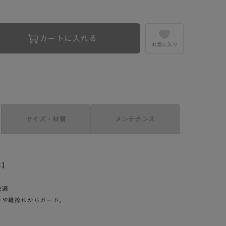
カートに入れる
お気に入り
サイズ・材質
メンテナンス
に】
快適
レや靴擦れからガード。