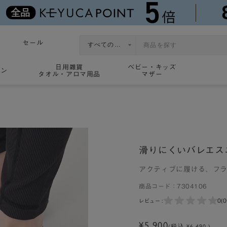
セール
日用雑貨
ベビー・キッズ
ョン
タオル・アロマ用品
マザー
滑りにくいバレエス
アクティブに履ける、フ
商品コード：
7304106
0
(
レビュー :
¥5,900
(税込 ¥6,490 )