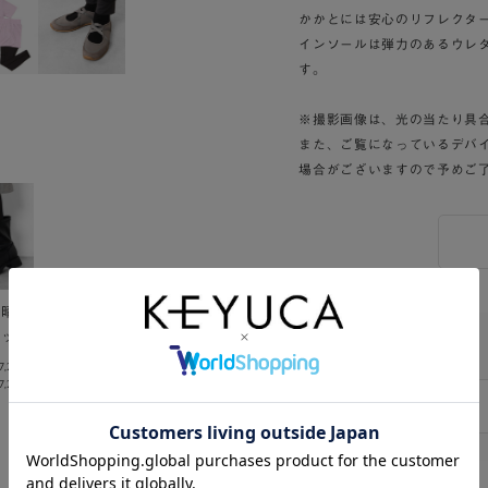
かかとには安心のリフレクタ
インソールは弾力のあるウレ
す。
※撮影画像は、光の当たり具
また、ご覧になっているデバ
場合がございますので予めご
い晴雨
レッチ
7,260
)
,260)
Twitter