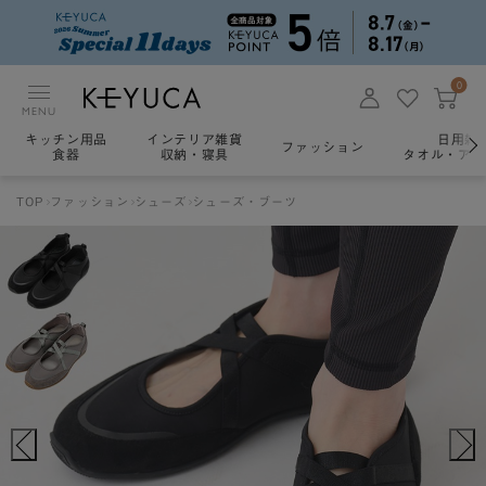
0
MENU
キッチン用品
インテリア雑貨
日用雑
ファッション
食器
収納・寝具
タオル・アロ
TOP
ファッション
シューズ
シューズ・ブーツ