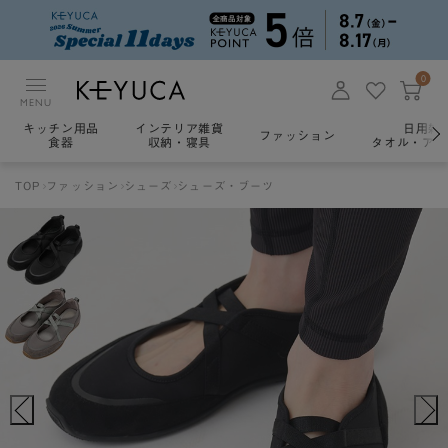
0
MENU
キッチン用品
インテリア雑貨
日用雑
ファッション
食器
収納・寝具
タオル・アロ
TOP
ファッション
シューズ
シューズ・ブーツ