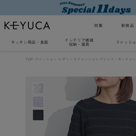
特集
新商品
インテリア雑貨
キッチン用品
・
食器
ファッシ
収納・寝具
TOP
ファッション
レディースファッション
Tシャツ・カットソ