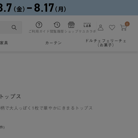
0
ご利用ガイド
閲覧履歴
ショップ
ケユカラボ
ドルチェフェリーチェ
家具
カーテン
（お菓子）
トップス
柄で大人っぽく1枚で華やかにきまるトップス
0件)