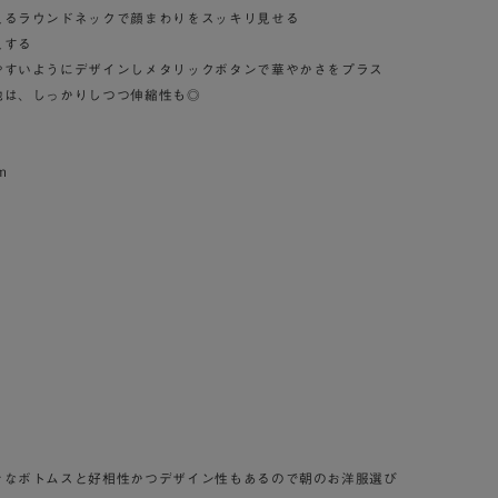
えるラウンドネックで顔まわりをスッキリ見せる
えする
やすいようにデザインしメタリックボタンで華やかさをプラス
地は、しっかりしつつ伸縮性も◎
m
々なボトムスと好相性かつデザイン性もあるので朝のお洋服選び