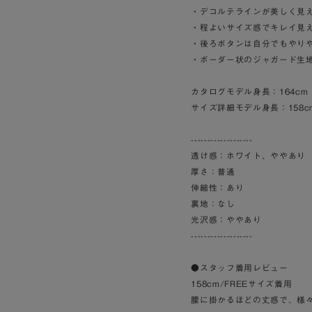
・デコルテラインが美しく見
・程よいサイズ感でキレイ見
・後ろボタンは自分でもやり
・ボーダー状のジャガード生
カタログモデル身長：164cm
サイズ詳細モデル身長：158c
-------------------
透け感：ホワイト、ややあり
厚さ：普通
伸縮性：あり
裏地：なし
光沢感：ややあり
-------------------
●スタッフ着用レビュー
158cm/FREEサイズ着用
腰に掛かるほどの丈感で、様