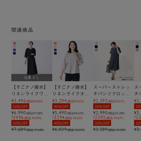
関連商品
在庫なし
【すごナノ撥水】
【すごナノ撥水】
スーパーストレッ
ス
リネンライクワン
リネンライクタッ
チパンツクロップ
チ
¥3,496
¥3,294
¥2,392
¥2
ピース
クショルダーブラ
ド丈
ー
(税込
¥3,845
)
(税込
¥3,623
)
(税込
¥2,631
)
50%OFF
40%OFF
20%OFF
20
ウス
¥6,990
¥5,490
¥2,990
¥2
(税込
¥7,689
)
(税込
¥6,039
)
(税込
¥3,289
)
?3496
?3294
?2392
?2
(税込 ¥3,845)
(税込 ¥3,623)
(税込 ¥2,631)
50%OFF
40%OFF
20%OFF
20
¥7,689
¥6,039
¥3,289
¥3
(税込 ¥7,689)
(税込 ¥6,039)
(税込 ¥3,289)