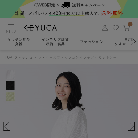
0
MENU
キッチン用品
インテリア雑貨
日用雑
ファッション
食器
収納・寝具
タオル・アロ
TOP
ファッション
レディースファッション
Tシャツ・カットソー