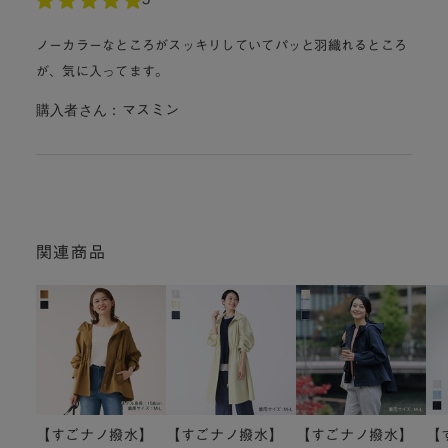
ノーカラーなところがスッキリしていてパッと羽織れるところ
が、気に入ってます。
購入者さん：
マスミン
関連商品
【すごナノ撥水】
【すごナノ撥水】
【すごナノ撥水】
【