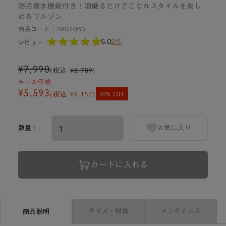
防汚撥水機能付き！羽織るだけでこなれスタイルを楽し
めるブルゾン
商品コード：
7907063
5.0
2件
レビュー :
¥7,990
(税込
¥8,789
)
セール価格
¥5,593
(税込
¥6,152
)
30% OFF
数量 :
お気に入り
カートに入れる
サイズ・材質
メンテナンス
商品説明