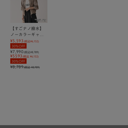
【すごナノ撥水】
ノーカラーギャザ
¥5,593
ーブルゾン
(税込
¥6,152
)
30%OFF
¥7,990
(税込
¥8,789
)
¥5593
(税込 ¥6,152)
30%OFF
¥8,789
(税込 ¥8,789)