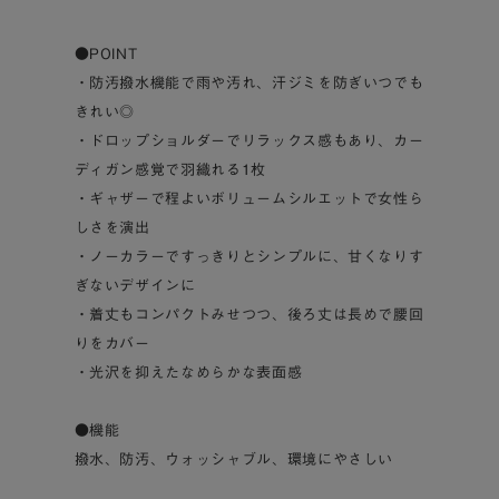
●POINT
・防汚撥水機能で雨や汚れ、汗ジミを防ぎいつでも
きれい◎
・ドロップショルダーでリラックス感もあり、カー
ディガン感覚で羽織れる1枚
・ギャザーで程よいボリュームシルエットで女性ら
しさを演出
・ノーカラーですっきりとシンプルに、甘くなりす
ぎないデザインに
・着丈もコンパクトみせつつ、後ろ丈は長めで腰回
りをカバー
・光沢を抑えたなめらかな表面感
●機能
撥水、防汚、ウォッシャブル、環境にやさしい