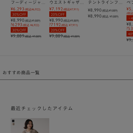
フーディージャケ
ウエストギャザー
テントラインフー
ペ
¥6,293
¥7,192
¥5
ット
スタンドコート
ディージャケット
¥8,990
ト
(税込
¥6,922
)
(税込
¥7,911
)
(税込
¥9,889
)
(税
30%OFF
20%OFF
¥8,990
(税込 ¥9,889)
¥8,990
¥8,990
(税込
¥9,889
)
(税込
¥9,889
)
¥8
?6293
?7192
(税込 ¥6,922)
(税込 ¥7,911)
?5
30%OFF
20%OFF
40
¥9,889
¥9,889
(税込 ¥9,889)
(税込 ¥9,889)
¥9
おすすめ商品一覧
最近チェックしたアイテム