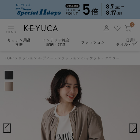
0
MENU
キッチン用品
インテリア雑貨
日用雑
ファッション
食器
収納・寝具
タオル・アロ
TOP
ファッション
レディースファッション
ジャケット・アウター