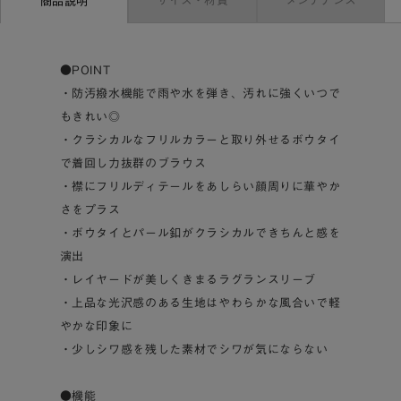
サイズ・材質
メンテナンス
商品説明
●POINT
・防汚撥水機能で雨や水を弾き、汚れに強くいつで
もきれい◎
・クラシカルなフリルカラーと取り外せるボウタイ
で着回し力抜群のブラウス
・襟にフリルディテールをあしらい顔周りに華やか
さをプラス
・ボウタイとパール釦がクラシカルできちんと感を
演出
・レイヤードが美しくきまるラグランスリーブ
・上品な光沢感のある生地はやわらかな風合いで軽
やかな印象に
・少しシワ感を残した素材でシワが気にならない
●機能