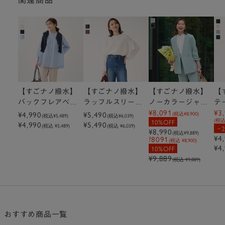
【すごナノ撥水】
【すごナノ撥水】
【すごナノ撥水】
【
バックフレアベー
ラッフルスリーブ
ノーカラージャケ
テ
¥8,091
¥3
シックシャツ＜ヒ
¥4,990
ブラウス
¥5,490
ット
＜
(税込
¥8,900
)
(税込
¥5,489
)
(税込
¥6,039
)
(税
10%OFF
¥4,990
¥5,490
ルナンデス！で紹
で
(税込 ¥5,489)
(税込 ¥6,039)
¥8,990
(税込
¥9,889
)
介されました＞
＞
¥4
?8091
(税込 ¥8,900)
¥4
10%OFF
¥9,889
(税込 ¥9,889)
おすすめ商品一覧