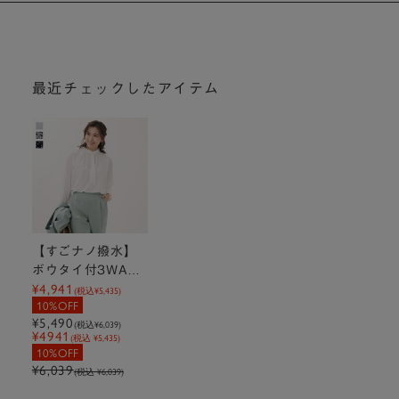
最近チェックしたアイテム
【すごナノ撥水】
ボウタイ付3WAY
¥4,941
フリルブラウス
(税込
¥5,435
)
10%OFF
¥5,490
(税込
¥6,039
)
¥4941
(税込 ¥5,435)
10%OFF
¥6,039
(税込 ¥6,039)