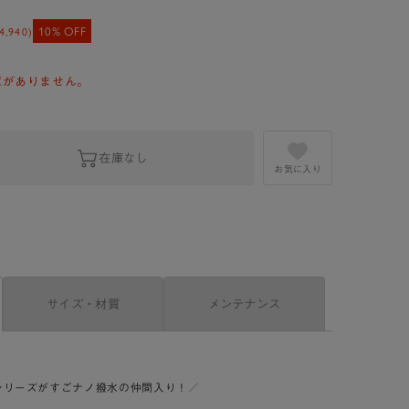
10% OFF
4,940
)
庫がありません。
在庫なし
お気に入り
サイズ・材質
メンテナンス
シリーズがすごナノ撥水の仲間入り！／