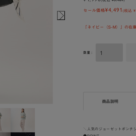
¥4,491
(税込
¥
セール価格
「ネイビー（S-M）」の在
数量 :
商品説明
＼人気のジョーゼットポンチ
●POINT