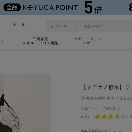
セール
日用雑貨
ベビー・キッズ
ョン
タオル・アロマ用品
マザー
【すごナノ撥水】ジ
防汚撥水機能付き！楽に
商品コード：
7907347
4.0
レビュー :
¥4,990
(税込
¥5,489
)