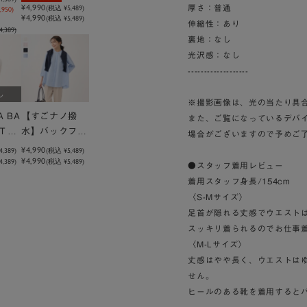
されました＞
¥4,990
(税込
¥5,489
)
厚さ：普通
950)
¥4,990
(税込 ¥5,489)
伸縮性：あり
,389)
裏地：なし
光沢感：なし
-------------------
し
※撮影画像は、光の当たり具
A BA
【すごナノ撥
また、ご覧になっているデバ
袖Ｔシ
水】バックフレ
場合がございますので予めご
アベーシックシ
¥4,990
4,389
)
(税込
¥5,489
)
¥4,990
,389)
(税込 ¥5,489)
ャツ＜ヒルナン
●スタッフ着用レビュー
デス！で紹介さ
着用スタッフ身長/154cm
れました＞
〈S-Mサイズ〉
足首が隠れる丈感でウエスト
スッキリ着られるのでお仕事
〈M-Lサイズ〉
丈感はやや長く、ウエストは
せん。
ヒールのある靴を着用すると