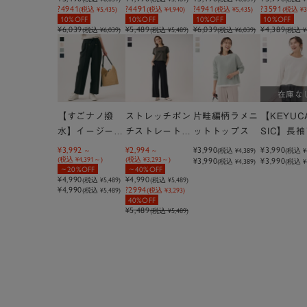
?4941
?4491
?4941
?3591
(税込 ¥5,435)
(税込 ¥4,940)
(税込 ¥5,435)
(税込 ¥3,
10%OFF
10%OFF
10%OFF
10%OFF
¥6,039
¥5,489
¥6,039
¥4,389
(税込 ¥6,039)
(税込 ¥5,489)
(税込 ¥6,039)
(税込 ¥4
在庫な
【すごナノ撥
ストレッチポン
片畦編柄ラメニ
【KEYUC
水】イージーワ
チストレートパ
ットトップス
SIC】長
イドパンツ
ンツ
ャツ
¥3,992
¥2,994
¥3,990
¥3,990
(税込
¥4,389
)
(税込
¥
(税込
¥4,391
)
(税込
¥3,293
)
¥3,990
¥3,990
(税込 ¥4,389)
(税込 ¥4
20%OFF
40%OFF
¥4,990
¥4,990
(税込
¥5,489
)
(税込
¥5,489
)
¥4,990
?2994
(税込 ¥5,489)
(税込 ¥3,293)
40%OFF
¥5,489
(税込 ¥5,489)