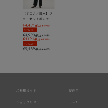
【すごナノ撥水】ジ
ョーゼットポンチス
¥4,491
トレートパンツ
(税込
¥4,940
)
10%OFF
¥4,990
(税込
¥5,489
)
¥4491
(税込 ¥4,940)
10%OFF
¥5,489
(税込 ¥5,489)
ご利用ガイド
新商品
ショップリスト
セール