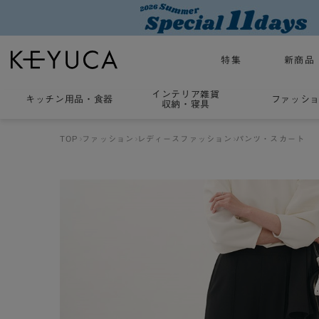
特集
新商品
インテリア雑貨
キッチン用品
・
食器
ファッシ
収納・寝具
TOP
ファッション
レディースファッション
パンツ・スカート