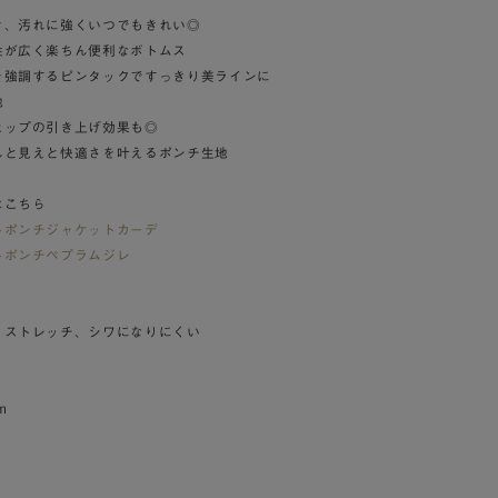
き、汚れに強くいつでもきれい◎
性が広く楽ちん便利なボトムス
を強調するピンタックですっきり美ラインに
地
ヒップの引き上げ効果も◎
んと見えと快適さを叶えるポンチ生地
はこちら
トポンチジャケットカーデ
トポンチペプラムジレ
、ストレッチ、シワになりにくい
m