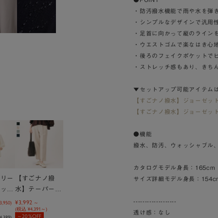
・防汚撥水機能で雨や水を弾
・シンプルなデザインで汎用
・足首に向かって縦のライン
・ウエストゴムで楽なはき心
・後ろのフェイクポケットで
・ストレッチ感もあり、きち
▼セットアップ可能アイテム
【すごナノ撥水】ジョーゼッ
【すごナノ撥水】ジョーゼッ
●機能
撥水、防汚、ウォッシャブル
カタログモデル身長：165cm
スリー
【すごナノ撥
サイズ詳細モデル身長：154c
トップ
水】テーパード
パンツ＜ヒルナ
¥3,992
-------------------
3,950
)
(税込
¥4,391
)
ンデス！で紹介
透け感：なし
20%OFF
4,389
)