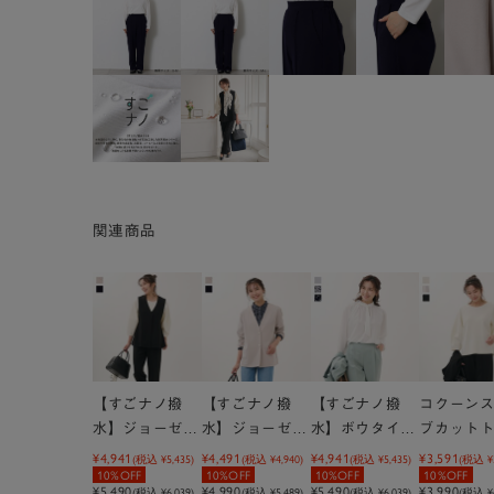
関連商品
【すごナノ撥
【すごナノ撥
【すごナノ撥
コクーン
水】ジョーゼッ
水】ジョーゼッ
水】ボウタイ付
ブカット
トポンチペプラ
トポンチジャケ
3WAYフリルブ
ス
¥4,941
¥4,491
¥4,941
¥3,591
(税込
¥5,435
)
(税込
¥4,940
)
(税込
¥5,435
)
(税込
¥
10%OFF
10%OFF
10%OFF
10%OFF
ムジレ
ットカーデ
ラウス
¥5,490
¥4,990
¥5,490
¥3,990
(税込
¥6,039
)
(税込
¥5,489
)
(税込
¥6,039
)
(税込
¥